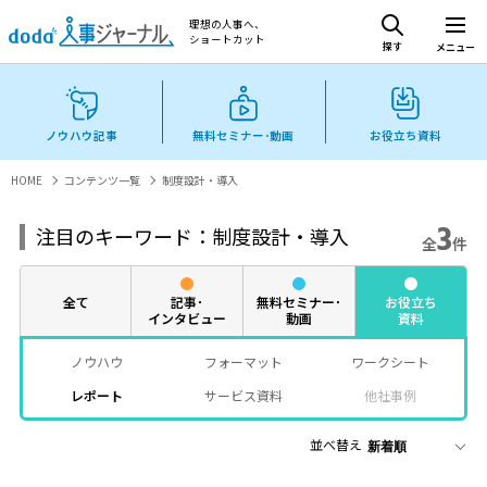
理想の人事へ、
ショートカット
探す
メニュー
ノウハウ記事
無料セミナー･動画
お役立ち資料
HOME
コンテンツ一覧
制度設計・導入
3
注目のキーワード：制度設計・導入
全
件
全て
記事･
無料セミナー･
お役立ち
インタビュー
動画
資料
ノウハウ
フォーマット
ワークシート
レポート
サービス資料
他社事例
並べ替え