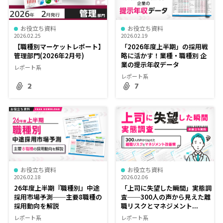
お役立ち資料
お役立ち資料
2026.02.25
2026.02.19
【職種別マーケットレポート】
「2026年度上半期」の採用戦
管理部門(2026年2月号)
略に活かす！業種・職種別 企
業の提示年収データ
レポート系
レポート系
2
7
お役立ち資料
お役立ち資料
2026.02.18
2026.02.06
26年度上半期『職種別』中途
「上司に失望した瞬間」実態調
採用市場予測──主要8職種の
査──300人の声から見えた離
採用動向を解説
職リスクとマネジメント...
レポート系
レポート系