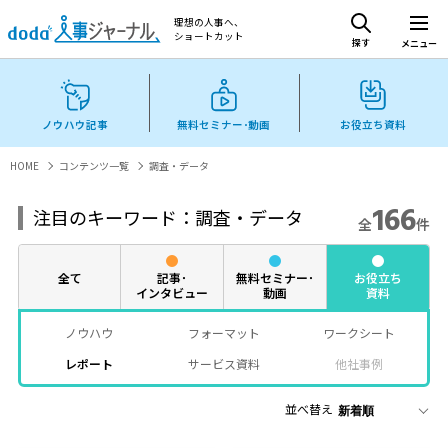
理想の人事へ、
ショートカット
探す
メニュー
ノウハウ記事
無料セミナー･動画
お役立ち資料
HOME
コンテンツ一覧
調査・データ
166
注目のキーワード：調査・データ
全
件
全て
記事･
無料セミナー･
お役立ち
インタビュー
動画
資料
ノウハウ
フォーマット
ワークシート
レポート
サービス資料
他社事例
並べ替え