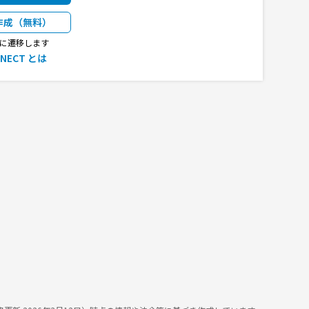
作成（無料）
CTに遷移します
NNECT とは