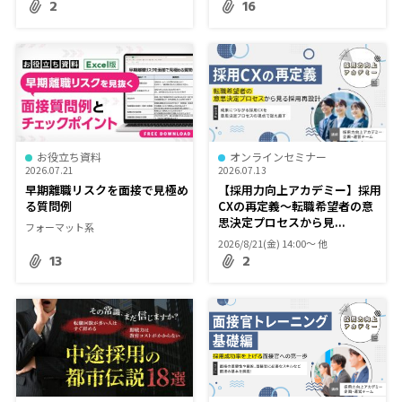
2
16
お役立ち資料
オンラインセミナー
2026.07.21
2026.07.13
早期離職リスクを面接で見極め
【採用力向上アカデミー】採用
る質問例
CXの再定義～転職希望者の意
思決定プロセスから見...
フォーマット系
2026/8/21(金) 14:00〜 他
13
2