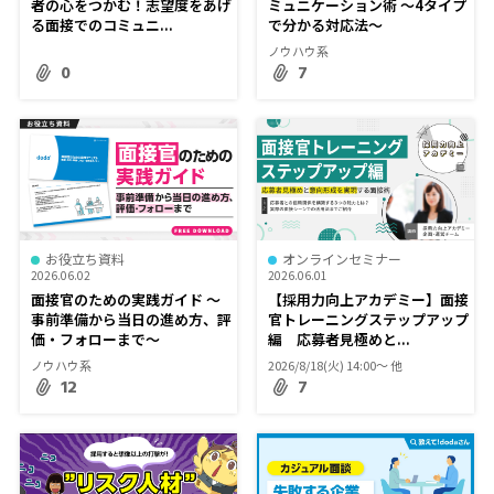
者の心をつかむ！志望度をあげ
ミュニケーション術 ～4タイプ
る面接でのコミュニ...
で分かる対応法～
ノウハウ系
0
7
お役立ち資料
オンラインセミナー
2026.06.02
2026.06.01
面接官のための実践ガイド ～
【採用力向上アカデミー】面接
事前準備から当日の進め方、評
官トレーニングステップアップ
価・フォローまで～
編 応募者見極めと...
ノウハウ系
2026/8/18(火) 14:00〜 他
12
7