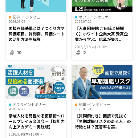
記事･インタビュー
オフラインセミナー
2026.08.02
2026.07.29
面接評価基準とは？つくり方や
【人事図書館 吉田氏と紐解
評価項目、質問例、評価シート
く】ホワイト企業大賞 受賞企
の活用方法を解説
業から学ぶ、応募が集ま...
2026/8/25(火) 17:00〜
10
2
オフラインセミナー
記事･インタビュー
2026.07.23
2026.07.21
活躍人材を見極める面接術～ロ
【質問例付き】面接で見抜く
ールプレイ＆交流会～【採用力
「早期離職リスクのある人」の
向上アカデミー実践版】
特徴とは？定着率を高...
2026/9/10(木) 16:00〜