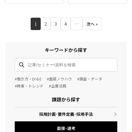
1
2
3
4
…
次へ »
キーワードから探す
#働き方・DI＆E
#面接ノウハウ
#調査・データ
#時事・トレンド
#企業法務
課題から探す
採用計画･要件定義･採用手法
面接･選考