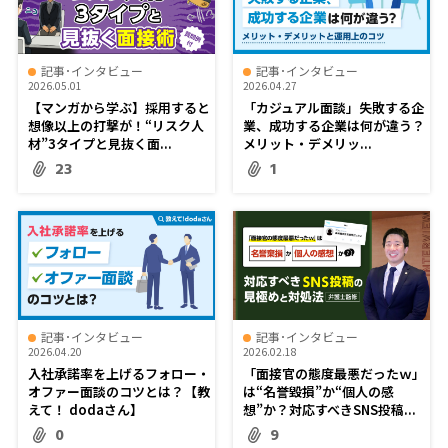
記事･インタビュー
記事･インタビュー
2026.05.01
2026.04.27
【マンガから学ぶ】採用すると
「カジュアル面談」失敗する企
想像以上の打撃が！“リスク人
業、成功する企業は何が違う？
材”3タイプと見抜く面...
メリット・デメリッ...
23
1
記事･インタビュー
記事･インタビュー
2026.04.20
2026.02.18
入社承諾率を上げるフォロー・
「面接官の態度最悪だったｗ」
オファー面談のコツとは？【教
は“名誉毀損”か“個人の感
えて！ dodaさん】
想”か？対応すべきSNS投稿...
0
9