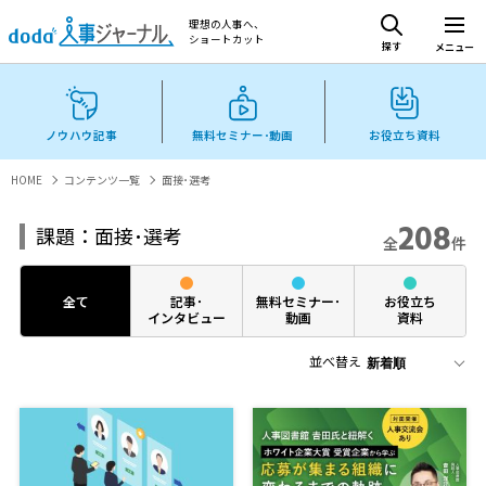
理想の人事へ、
ショートカット
探す
メニュー
ノウハウ記事
無料セミナー･動画
お役立ち資料
HOME
コンテンツ一覧
面接･選考
208
課題：面接･選考
全
件
全て
記事･
無料セミナー･
お役立ち
インタビュー
動画
資料
並べ替え