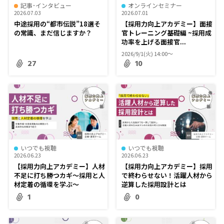
記事･インタビュー
オンラインセミナー
2026.07.03
2026.07.01
中途採用の“都市伝説”18選――そ
【採用力向上アカデミー】面接
の常識、まだ信じますか？
官トレーニング基礎編 ~採用成
功率を上げる面接官...
2026/9/1(火) 14:00〜
27
10
いつでも視聴
いつでも視聴
2026.06.23
2026.06.23
【採用力向上アカデミー】人材
【採用力向上アカデミー】採用
不足に打ち勝つカギ～採用と人
で終わらせない！活躍人材から
材定着の循環を学ぶ～
逆算した採用設計とは
1
0