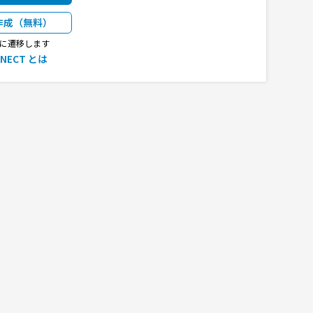
作成（無料）
CTに遷移します
NNECT とは