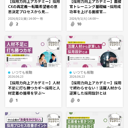
【採用力向上アカデミー】採用
【採用力向上アカデミー】面接
CXの再定義～転職希望者の意
官トレーニング基礎編 ~採用成
思決定プロセスから見...
功率を上げる面接官...
2026/8/21(金) 14:00〜 他
2026/9/1(火) 14:00〜
2
10
いつでも視聴
いつでも視聴
2026.06.23
2026.06.23
【採用力向上アカデミー】人材
【採用力向上アカデミー】採用
不足に打ち勝つカギ～採用と人
で終わらせない！活躍人材から
材定着の循環を学ぶ～
逆算した採用設計とは
1
0