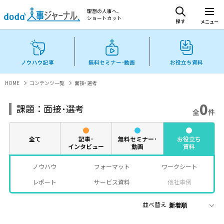
理想の人事へ、
ショートカット
探す
メニュー
ノウハウ記事
無料セミナー･動画
お役立ち資料
HOME
コンテンツ一覧
面接･選考
0
課題：面接･選考
全
件
全て
記事･
無料セミナー･
お役立ち
インタビュー
動画
資料
ノウハウ
フォーマット
ワークシート
レポート
サービス資料
他社事例
並べ替え