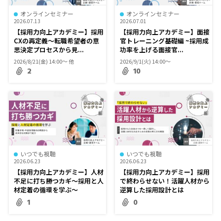
オンラインセミナー
オンラインセミナー
2026.07.13
2026.07.01
【採用力向上アカデミー】採用
【採用力向上アカデミー】面接
CXの再定義～転職希望者の意
官トレーニング基礎編 ~採用成
思決定プロセスから見...
功率を上げる面接官...
2026/8/21(金) 14:00〜 他
2026/9/1(火) 14:00〜
2
10
いつでも視聴
いつでも視聴
2026.06.23
2026.06.23
【採用力向上アカデミー】人材
【採用力向上アカデミー】採用
不足に打ち勝つカギ～採用と人
で終わらせない！活躍人材から
材定着の循環を学ぶ～
逆算した採用設計とは
1
0