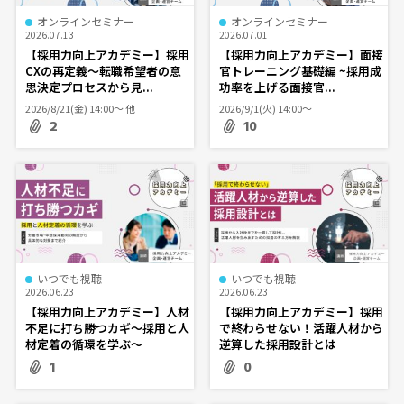
オンラインセミナー
オンラインセミナー
2026.07.13
2026.07.01
【採用力向上アカデミー】採用
【採用力向上アカデミー】面接
CXの再定義～転職希望者の意
官トレーニング基礎編 ~採用成
思決定プロセスから見...
功率を上げる面接官...
2026/8/21(金) 14:00〜 他
2026/9/1(火) 14:00〜
2
10
いつでも視聴
いつでも視聴
2026.06.23
2026.06.23
【採用力向上アカデミー】人材
【採用力向上アカデミー】採用
不足に打ち勝つカギ～採用と人
で終わらせない！活躍人材から
材定着の循環を学ぶ～
逆算した採用設計とは
1
0