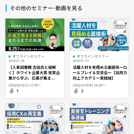
その他のセミナー･動画を見る
オフラインセミナー
オフラインセミナー
2026.07.29
2026.07.23
【人事図書館 吉田氏と紐解
活躍人材を見極める面接術～ロ
く】ホワイト企業大賞 受賞企
ールプレイ＆交流会～【採用力
業から学ぶ、応募が集ま...
向上アカデミー実践版】
2026/8/25(火) 17:00〜
2026/9/10(木) 16:00〜
1
2