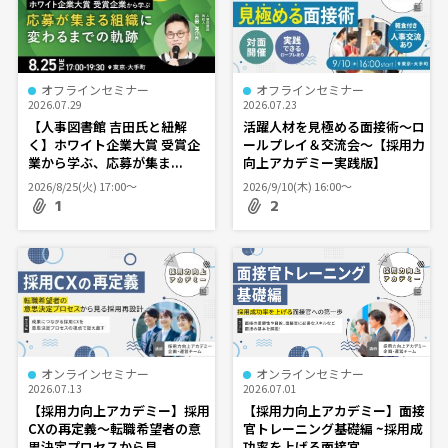
オフラインセミナー
オフラインセミナー
2026.07.29
2026.07.23
【人事図書館 吉田氏と紐解
活躍人材を見極める面接術～ロ
く】ホワイト企業大賞 受賞企
ールプレイ＆交流会～【採用力
業から学ぶ、応募が集ま...
向上アカデミー実践版】
2026/8/25(火) 17:00〜
2026/9/10(木) 16:00〜
1
2
オンラインセミナー
オンラインセミナー
2026.07.13
2026.07.01
【採用力向上アカデミー】採用
【採用力向上アカデミー】面接
CXの再定義～転職希望者の意
官トレーニング基礎編 ~採用成
思決定プロセスから見...
功率を上げる面接官...