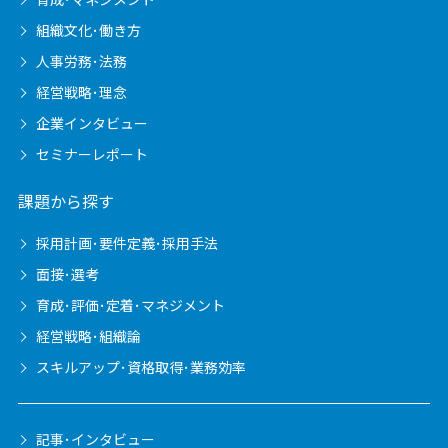
組織文化･働き方
人事労務･法務
経営戦略･理念
企業インタビュー
セミナーレポート
課題から探す
採用計画･要件定義･採用手法
面接･選考
育成･評価･定着･マネジメント
経営戦略･組織論
スキルアップ･資格取得･業務効率
記事･インタビュー