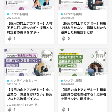
いつでも視聴
いつでも視聴
2026.06.23
2026.06.23
【採用力向上アカデミー】人材
【採用力向上アカデミー】採用
不足に打ち勝つカギ～採用と人
で終わらせない！活躍人材から
材定着の循環を学ぶ～
逆算した採用設計とは
1
0
オンラインセミナー
いつでも視聴
2026.06.18
2026.06.09
【採用力向上アカデミー】中小
【採用力向上アカデミー】母集
企業の「お金をかけない」採用
団形成の壁を突破する！応募者
プロセス改善ポイン...
を惹きつけ、面接後...
2026/8/20(木) 14:00〜 他
1
1