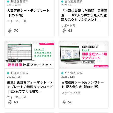
お役立ち資料
お役立ち資料
2025.04.18
2026.02.06
人事評価シートテンプレート
「上司に失望した瞬間」実態調
【Excel版】
査──300人の声から見えた離
職リスクとマネジメント...
フォーマット系
レポート系
70
63
お役立ち資料
お役立ち資料
2025.04.18
2025.04.18
要員計画計算フォーマット・テ
目標達成シート用テンプレー
ンプレートの無料ダウンロード
ト|記入例付き【Excel版】
｜Excelですぐ活用で...
フォーマット系
フォーマット系
63
56