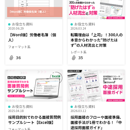
お役立ち資料
お役立ち資料
2020.06.29
2026.03.24
【Word版】労働者名簿（個
転職理由は「上司」！300人の
人）
本音からわかった“防げたは
ず”の人材流出と対策
フォーマット系
レポート系
36
35
お役立ち資料
お役立ち資料
2025.04.18
2026.03.12
採用目的別でわかる面接質問例
採用面接のフローや面接準備、
サンプルシート【Excel版】
面接手法が1冊でわかる！「中
途採用面接ガイド」
フォーマット系