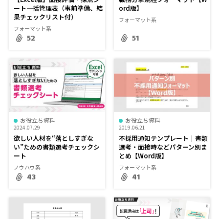
ート一括管理表（事前準備、結
ord版】
果チェックリスト付）
フォーマット系
フォーマット系
52
51
お役立ち資料
お役立ち資料
2024.07.29
2019.06.21
欲しい人材を“落としすぎな
不採用通知テンプレート｜書類
い”ための書類選考チェックシ
選考・面接時などパターン別ま
ート
とめ【Word版】
ノウハウ系
フォーマット系
43
41