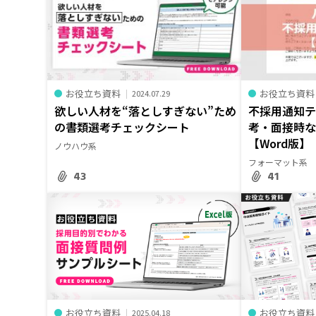
お役立ち資料
お役立ち資料
2024.07.29
欲しい人材を“落としすぎない”ため
不採用通知
の書類選考チェックシート
考・面接時な
【Word版】
ノウハウ系
フォーマット系
43
41
お役立ち資料
お役立ち資料
2025.04.18