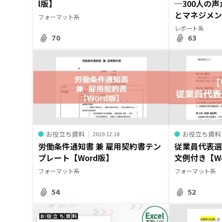
l版】
─300人の
とマネジメント
フォーマット系
レポート系
70
63
お役立ち資料
お役立ち資料
2019.12.18
労働条件通知書 兼 雇用契約書テン
従業員代表選
プレート【Word版】
文例付き【W
フォーマット系
フォーマット系
54
52