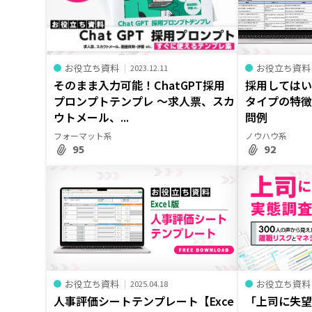
お役立ち資料
お役立ち資料
2023.12.11
そのまま入力可能！ChatGPT採用
採用してはい
プロンプトテンプレ ～求人票、スカ
タイプの特
ウトメール、...
問例
フォーマット系
ノウハウ系
95
92
お役立ち資料
お役立ち資料
2025.04.18
人事評価シートテンプレート【Exce
「上司に失