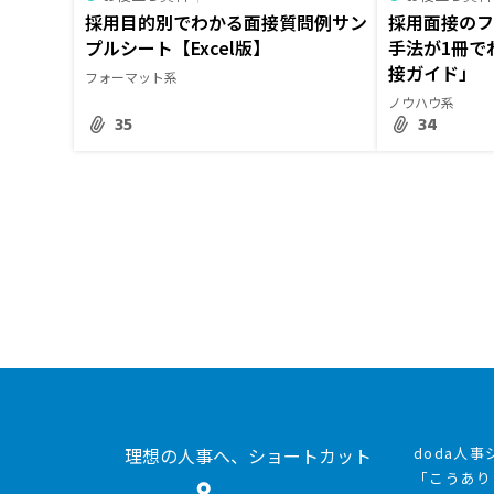
採用目的別でわかる面接質問例サン
採用面接の
プルシート【Excel版】
手法が1冊で
接ガイド」
フォーマット系
ノウハウ系
35
34
理想の人事へ、ショートカット
doda人
「こうあり