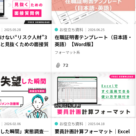
お役立ち資料
2025.05.28
2026.06.25
けない“リスク人材”3
在職証明書テンプレート（日本語・
徴と見抜くための面接質
英語）【Word版】
フォーマット系
72
お役立ち資料
2026.02.06
2025.04.18
望した瞬間」実態調査─
要員計画計算フォーマット｜Excel