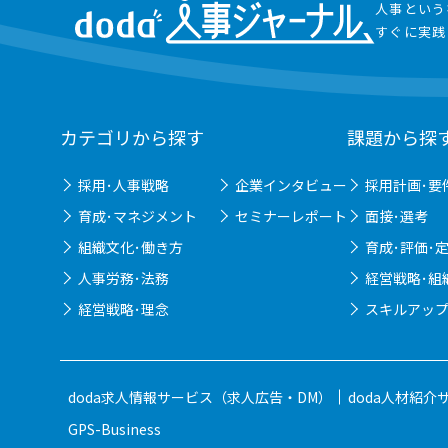
人事という
すぐに実践
カテゴリから探す
課題から探
採用･人事戦略
企業インタビュー
採用計画･要
育成･マネジメント
セミナーレポート
面接･選考
組織文化･働き方
育成･評価･
人事労務･法務
経営戦略･組
経営戦略･理念
スキルアップ
doda求人情報サービス（求人広告・DM）
doda人材紹介
GPS-Business