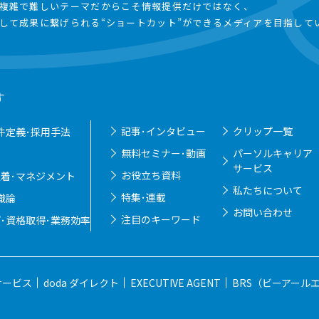
複雑で難しいテーマだからこそ情報提供だけではなく、
して成果に繋げられる“ショートカット”ができるメディアを目指して
す
記事･インタビュー
クリップ一覧
件定義･採用手法
無料セミナー･動画
パーソルキャリア
サービス
お役立ち資料
定着･マネジメント
私たちについて
特集･連載
織論
お問い合わせ
注目のキーワード
･資格取得･業務効率
サービス
doda ダイレクト
EXECUTIVE AGENT
BRS（ビーアール