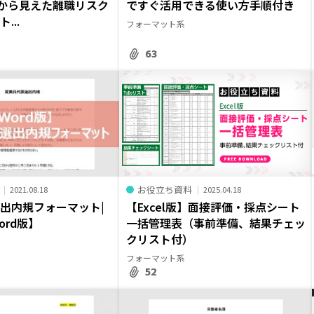
声から見えた離職リスク
ですぐ活用できる使い方手順付き
...
フォーマット系
63
お役立ち資料
2021.08.18
2025.04.18
出内規フォーマット|
【Excel版】面接評価・採点シート
ord版】
一括管理表（事前準備、結果チェッ
クリスト付）
フォーマット系
52