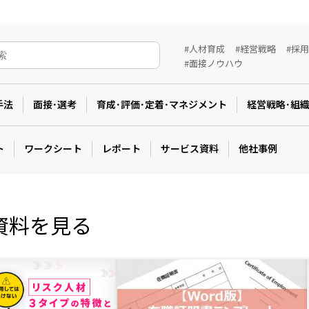
#人材育成
#経営戦略
#採
#面接ノウハウ
手法
面接･選考
育成･評価･定着･マネジメント
経営戦略･組
ト
ワークシート
レポート
サービス資料
他社事例
資料を見る