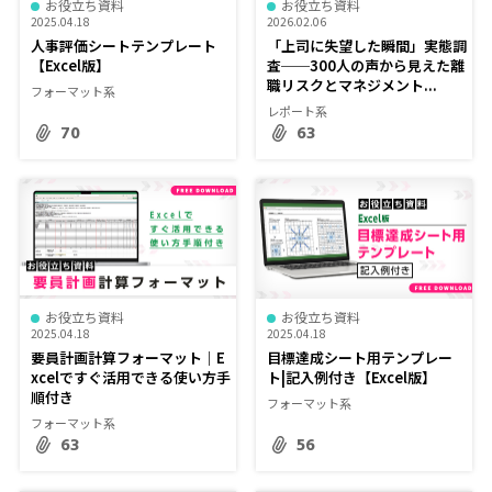
お役立ち資料
お役立ち資料
2025.04.18
2026.02.06
人事評価シートテンプレート
「上司に失望した瞬間」実態調
【Excel版】
査──300人の声から見えた離
職リスクとマネジメント...
フォーマット系
レポート系
70
63
お役立ち資料
お役立ち資料
2025.04.18
2025.04.18
要員計画計算フォーマット｜E
目標達成シート用テンプレー
xcelですぐ活用できる使い方手
ト|記入例付き【Excel版】
順付き
フォーマット系
フォーマット系
63
56