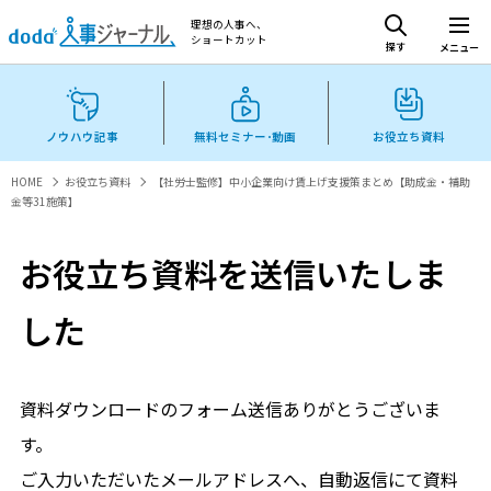
理想の人事へ、
ショートカット
探す
メニュー
ノウハウ記事
無料セミナー･動画
お役立ち資料
HOME
お役立ち資料
【社労士監修】中小企業向け賃上げ支援策まとめ【助成金・補助
金等31施策】
お役立ち資料を送信いたしま
した
資料ダウンロードのフォーム送信ありがとうございま
す。
ご入力いただいたメールアドレスへ、自動返信にて資料