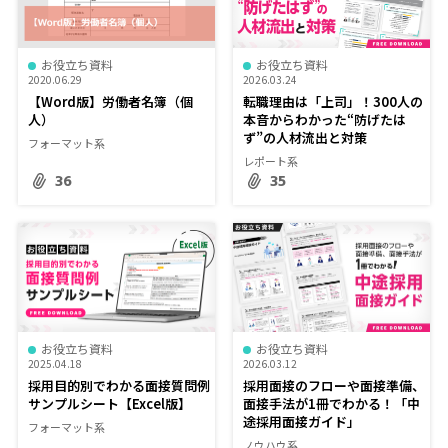
お役立ち資料
お役立ち資料
2020.06.29
2026.03.24
【Word版】労働者名簿（個
転職理由は「上司」！300人の
人）
本音からわかった“防げたは
ず”の人材流出と対策
フォーマット系
レポート系
36
35
お役立ち資料
お役立ち資料
2025.04.18
2026.03.12
採用目的別でわかる面接質問例
採用面接のフローや面接準備、
サンプルシート【Excel版】
面接手法が1冊でわかる！「中
途採用面接ガイド」
フォーマット系
ノウハウ系