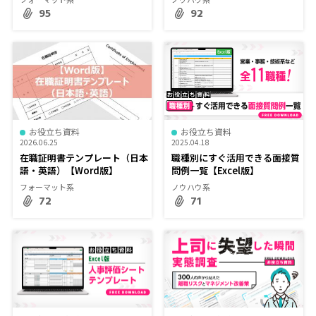
95
92
お役立ち資料
お役立ち資料
2026.06.25
2025.04.18
在職証明書テンプレート（日本
職種別にすぐ活用できる面接質
語・英語）【Word版】
問例一覧【Excel版】
フォーマット系
ノウハウ系
72
71