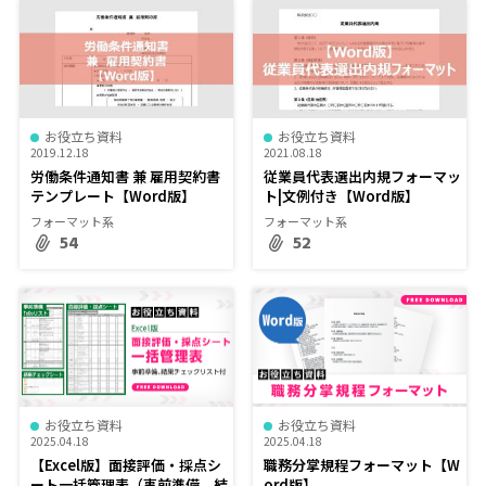
お役立ち資料
お役立ち資料
2019.12.18
2021.08.18
労働条件通知書 兼 雇用契約書
従業員代表選出内規フォーマッ
テンプレート【Word版】
ト|文例付き【Word版】
フォーマット系
フォーマット系
54
52
お役立ち資料
お役立ち資料
2025.04.18
2025.04.18
【Excel版】面接評価・採点シ
職務分掌規程フォーマット【W
ート一括管理表（事前準備、結
ord版】