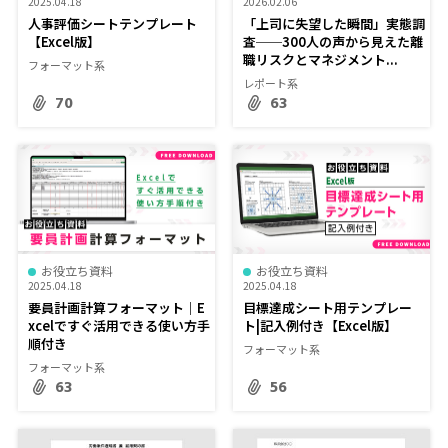
2025.04.18
2026.02.06
人事評価シートテンプレート
「上司に失望した瞬間」実態調
【Excel版】
査──300人の声から見えた離
職リスクとマネジメント...
フォーマット系
レポート系
70
63
お役立ち資料
お役立ち資料
2025.04.18
2025.04.18
要員計画計算フォーマット｜E
目標達成シート用テンプレー
xcelですぐ活用できる使い方手
ト|記入例付き【Excel版】
順付き
フォーマット系
フォーマット系
63
56