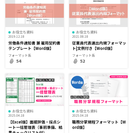
お役立ち資料
お役立ち資料
2019.12.18
2021.08.18
労働条件通知書 兼 雇用契約書
従業員代表選出内規フォーマッ
テンプレート【Word版】
ト|文例付き【Word版】
フォーマット系
フォーマット系
54
52
お役立ち資料
お役立ち資料
2025.04.18
2025.04.18
【Excel版】面接評価・採点シ
職務分掌規程フォーマット【W
ート一括管理表（事前準備、結
ord版】
果チェックリスト付）