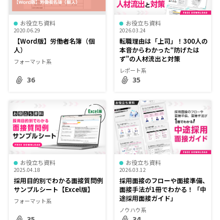
お役立ち資料
お役立ち資料
2020.06.29
2026.03.24
【Word版】労働者名簿（個
転職理由は「上司」！300人の
人）
本音からわかった“防げたは
ず”の人材流出と対策
フォーマット系
レポート系
36
35
お役立ち資料
お役立ち資料
2025.04.18
2026.03.12
採用目的別でわかる面接質問例
採用面接のフローや面接準備、
サンプルシート【Excel版】
面接手法が1冊でわかる！「中
途採用面接ガイド」
フォーマット系
ノウハウ系
35
34