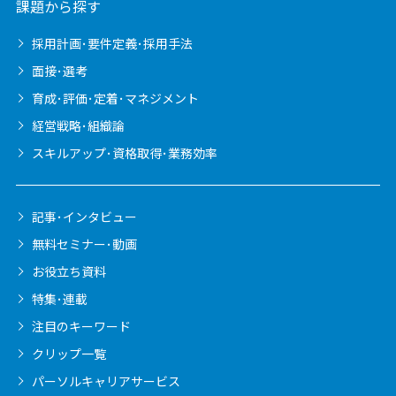
課題から探す
採用計画･要件定義･採用手法
面接･選考
育成･評価･定着･マネジメント
経営戦略･組織論
スキルアップ･資格取得･業務効率
記事･インタビュー
無料セミナー･動画
お役立ち資料
特集･連載
注目のキーワード
クリップ一覧
パーソルキャリア
サービス