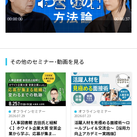
その他のセミナー･動画を見る
オフラインセミナー
オフラインセミナー
2026.07.29
2026.07.23
【人事図書館 吉田氏と紐解
活躍人材を見極める面接術～ロ
く】ホワイト企業大賞 受賞企
ールプレイ＆交流会～【採用力
業から学ぶ、応募が集ま...
向上アカデミー実践版】