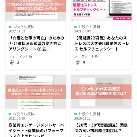
お役立ち資料
お役立ち資料
2022.01.12
2021.07.05
「介護と仕事の両立」のための
【簡易版22項目】あなたのス
① 介護状況＆希望の働き方ヒ
トレスは大丈夫!?職業性ストレ
アリングシート ② 支...
ス セルフチェックシート
フォーマット系
ワークシート系
2
4
お役立ち資料
お役立ち資料
2021.06.30
2026.03.11
従業員エンゲージメントサーベ
【20代・30代実態調査】満足
イシート ~従業員のパフォーマ
度の高い福利厚生制度は？
ンス向上のヒントが...