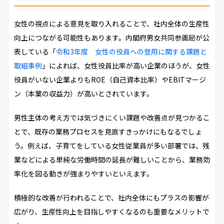
女性の視点による意見を取り入れることで、社内全体の生産性
向上につながる可能性もあります。内閣府男女共同参画局が公
表している「
令和3年度 女性の役員への登用に関する課題と
取組事例
」によれば、女性役員比率が高い企業のほうが、女性
役員がいない企業よりもROE（自己資本比率）やEBITマージ
ン（本業の収益力）が高いとされています。
男性主体の考え方では気づきにくい課題や改善点が見つかるこ
とで、既存の業務プロセスを見直すきっかけにもなるでしょ
う。例えば、子育てをしている女性従業員が多い部署では、残
業などによる単純な労働時間の延長が難しいことから、業務効
率化を図る動きが強まりやすいといえます。
積極的な改善が行われることで、社内全体にもプラスの影響が
広がり、生産性向上を目指しやすくなるのも重要なメリットで