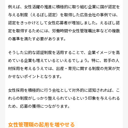
例えば、女性活躍の推進に積極的に取り組む企業に国が認定を
与える制度（えるぼし認定）を取得した広告会社の事例では、
認定をきっかけとして女性応募者が増加しました。えるぼし認
定を取得するためには、労働時間や女性管理職比率などの複数
の基準を満たす必要があります。
そうした公的な認証制度を活用することで、企業イメージを高
めている企業も増えているといえるでしょう。特に、若手の人
材採用を考えるうえでは、出産・育児に関する制度の充実が欠
かせないポイントとなります。
女性採用を積極的に行う会社として対外的に認知されれば、こ
れらの制度がしっかり整えられているという印象を与えられる
ため、応募の獲得につながります。
女性管理職の起用を増やせる