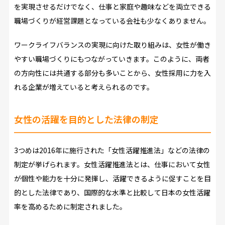
を実現させるだけでなく、仕事と家庭や趣味などを両立できる
職場づくりが経営課題となっている会社も少なくありません。
ワークライフバランスの実現に向けた取り組みは、女性が働き
やすい職場づくりにもつながっていきます。このように、両者
の方向性には共通する部分も多いことから、女性採用に力を入
れる企業が増えていると考えられるのです。
女性の活躍を目的とした法律の制定
3つめは2016年に施行された「女性活躍推進法」などの法律の
制定が挙げられます。女性活躍推進法とは、仕事において女性
が個性や能力を十分に発揮し、活躍できるように促すことを目
的とした法律であり、国際的な水準と比較して日本の女性活躍
率を高めるために制定されました。