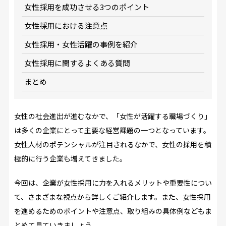
女性採用を成功させる3つのポイント
女性採用における注意点
女性採用・女性活躍の事例を紹介
女性採用に関するよくある質問
まとめ
女性の社会進出が進むなかで、「女性が活躍する職場づくり」
は多くの企業にとって主要な経営課題の一つとなっています。
女性人材のポテンシャルが注目されるなかで、女性の採用を積
極的に行う企業も増えてきました。
今回は、企業が女性採用に力を入れるメリットや重要性につい
て、さまざまな視点から詳しくご紹介します。また、女性採用
を進めるためのポイントや注意点、取り組みの具体例などもま
とめて見ていきましょう。