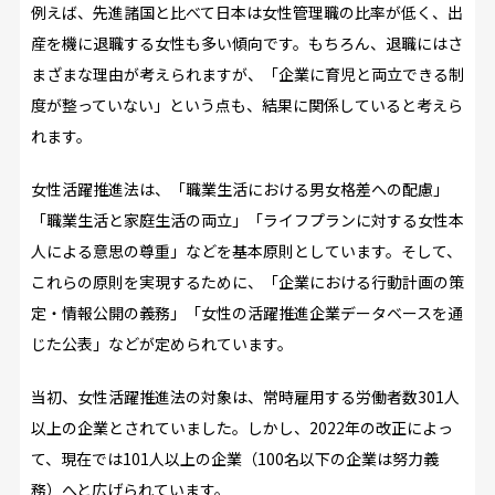
例えば、先進諸国と比べて日本は女性管理職の比率が低く、出
産を機に退職する女性も多い傾向です。もちろん、退職にはさ
まざまな理由が考えられますが、「企業に育児と両立できる制
度が整っていない」という点も、結果に関係していると考えら
れます。
女性活躍推進法は、「職業生活における男女格差への配慮」
「職業生活と家庭生活の両立」「ライフプランに対する女性本
人による意思の尊重」などを基本原則としています。そして、
これらの原則を実現するために、「企業における行動計画の策
定・情報公開の義務」「女性の活躍推進企業データベースを通
じた公表」などが定められています。
当初、女性活躍推進法の対象は、常時雇用する労働者数301人
以上の企業とされていました。しかし、2022年の改正によっ
て、現在では101人以上の企業（100名以下の企業は努力義
務）へと広げられています。