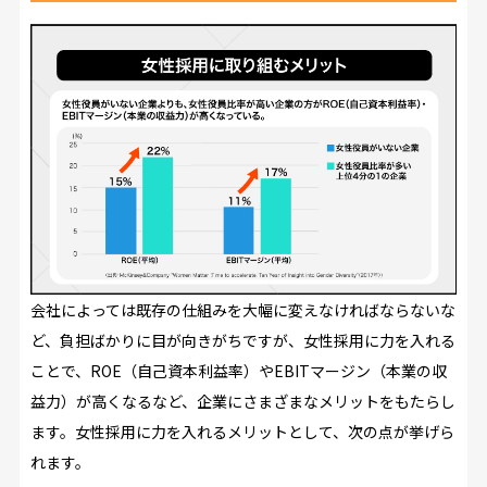
会社によっては既存の仕組みを大幅に変えなければならないな
ど、負担ばかりに目が向きがちですが、女性採用に力を入れる
ことで、ROE（自己資本利益率）やEBITマージン（本業の収
益力）が高くなるなど、企業にさまざまなメリットをもたらし
ます。女性採用に力を入れるメリットとして、次の点が挙げら
れます。