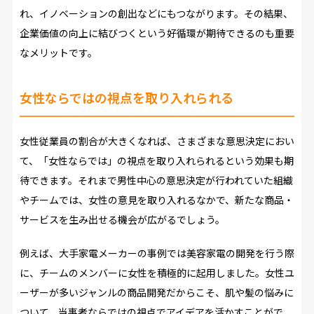
れ、イノベーションの創出などにもつながります。その結果、
企業価値の向上に結びつくという好循環が期待できるのも重要
なメリットです。
女性ならではの視点を取り入れられる
女性従業員の割合が大きくなれば、さまざまな意思決定におい
て、「女性ならでは」の視点を取り入れられるという効果も期
待できます。それまで男性中心の意思決定が行われていた組織
やチームでは、女性の意見を取り入れるなかで、新たな商品・
サービスを生み出せる機会が広がるでしょう。
例えば、大手家電メーカーの事例では美容家電の開発を行う際
に、チームのメンバーに女性を積極的に起用しました。女性ユ
ーザーが多いジャンルの商品開発だからこそ、肌や髪の悩みに
ついて、当事者ならではの視点でアイデアを活かすことがで