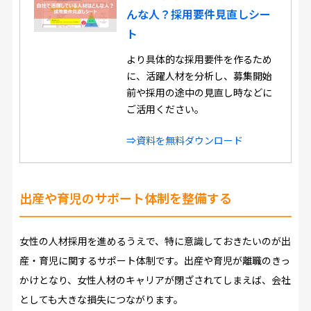
んな人？採用要件見直しシー
ト
より具体的な採用要件を作るため
に、活躍人材を分析し、募集開始
前や採用の途中の見直し時などに
ご活用ください。
⇒資料を無料ダウンロード
出産や育児のサポート体制を整備する
女性の人材採用を進めるうえで、特に意識しておきたいのが出
産・育児に関するサポート体制です。出産や育児が離職のきっ
かけとなり、女性人材のキャリアが閉ざされてしまえば、会社
としても大きな損失につながります。