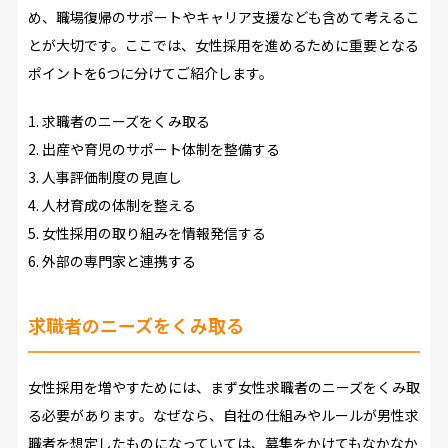
め、職場復帰のサポートやキャリア支援なども含めて考えるこ
とが大切です。ここでは、女性採用を進めるために重要となる
ポイントを6つに分けてご紹介します。
1. 求職者のニーズをくみ取る
2. 出産や育児のサポート体制を整備する
3. 人事評価制度の見直し
4. 人材育成の体制を整える
5. 女性採用の取り組みを情報発信する
6. 外部の専門家と連携する
求職者のニーズをくみ取る
女性採用を増やすためには、まず女性求職者のニーズをくみ取
る必要があります。なぜなら、自社の仕組みやルールが男性求
職者を想定したものになっていては、募集をかけてもなかなか