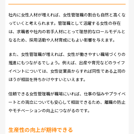
社内に女性人材が増えれば、女性管理職の割合も自然と高くな
っていくと考えられます。管理職として活躍する女性の存在
は、求職者や社内の若手人材にとって理想的なロールモデルと
なるため、採用活動や人材育成にもよい影響を与えます。
また、女性管理職が増えれば、女性が働きやすい職場づくりの
推進にもつながるでしょう。例えば、出産や育児などのライフ
イベントについては、女性従業員からすれば同性である上司の
ほうが相談を持ちかけやすいといえます。
信頼できる女性管理職が職場にいれば、仕事の悩みやプライベ
ートとの両立についても安心して相談できるため、離職の防止
やモチベーションの向上につながるのです。
生産性の向上が期待できる