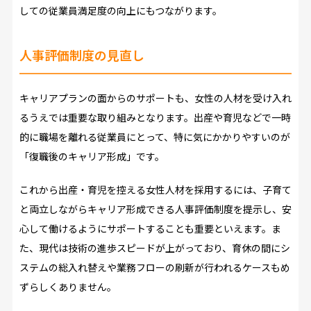
しての従業員満足度の向上にもつながります。
人事評価制度の見直し
キャリアプランの面からのサポートも、女性の人材を受け入れ
るうえでは重要な取り組みとなります。出産や育児などで一時
的に職場を離れる従業員にとって、特に気にかかりやすいのが
「復職後のキャリア形成」です。
これから出産・育児を控える女性人材を採用するには、子育て
と両立しながらキャリア形成できる人事評価制度を提示し、安
心して働けるようにサポートすることも重要といえます。ま
た、現代は技術の進歩スピードが上がっており、育休の間にシ
ステムの総入れ替えや業務フローの刷新が行われるケースもめ
ずらしくありません。