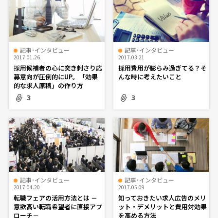
記事･インタビュー
記事･インタビュー
2017.01.26
2017.03.21
採用候補者の心に突き刺さり応
採用費用が膨らみ過ぎてる？そ
募意向が圧倒的にUP。「効果
んな時に考えたいこと
的な求人原稿」の作り方
3
3
記事･インタビュー
記事･インタビュー
2017.04.20
2017.05.09
転職フェアの活用方法とは －
知っておきたい求人広告のメリ
意欲高い転職希望者に直接アプ
ット・デメリットと費用対効果
ローチ－
を高める方法