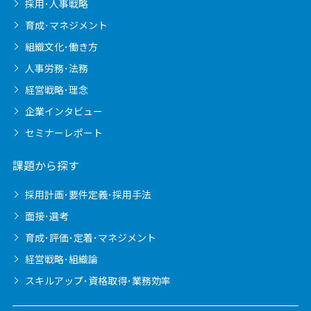
採用･人事戦略
育成･マネジメント
組織文化･働き方
人事労務･法務
経営戦略･理念
企業インタビュー
セミナーレポート
課題から探す
採用計画･要件定義･採用手法
面接･選考
育成･評価･定着･マネジメント
経営戦略･組織論
スキルアップ･資格取得･業務効率