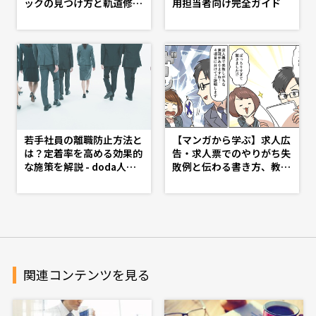
ックの見つけ方と軌道修正
用担当者向け完全ガイド
策 -第４話-
若手社員の離職防止方法と
【マンガから学ぶ】求人広
は？定着率を高める効果的
告・求人票でのやりがち失
な施策を解説 - doda人事
敗例と伝わる書き方、教え
ジャーナル - 理想の人事
ます -第14話-
へ、ショートカット
関連コンテンツを見る