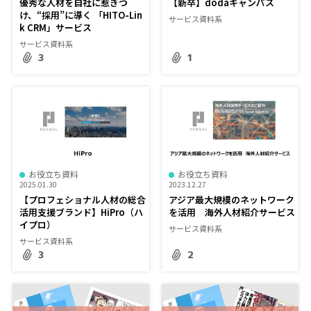
優秀な人材を自社に惹きつ
【新卒】dodaキャンパス
け、“採用”に導く 「HITO-Lin
サービス資料系
k CRM」サービス
サービス資料系
3
1
お役立ち資料
お役立ち資料
2025.01.30
2023.12.27
【プロフェショナル人材の総合
アジア最大規模のネットワーク
活用支援ブランド】HiPro（ハ
を活用 海外人材紹介サービス
イプロ）
サービス資料系
サービス資料系
3
2