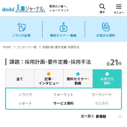
理想の人事へ、
ショートカット
探す
メニュー
ノウハウ記事
無料セミナー･動画
お役立ち資料
HOME
コンテンツ一覧
採用計画･要件定義･採用手法
21
課題：採用計画･要件定義･採用手法
全
件
全て
記事･
無料セミナー･
お役立ち
インタビュー
動画
資料
ノウハウ
フォーマット
ワークシート
レポート
サービス資料
他社事例
並べ替え