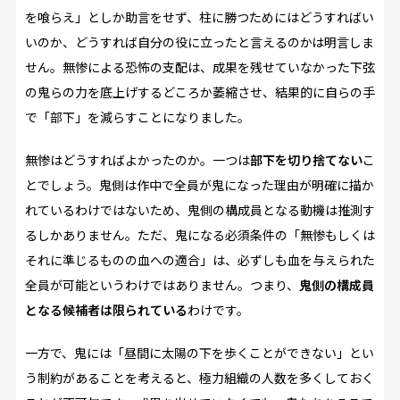
を喰らえ」としか助言をせず、柱に勝つためにはどうすればい
いのか、どうすれば自分の役に立ったと言えるのかは明言しま
せん。無惨による恐怖の支配は、成果を残せていなかった下弦
の鬼らの力を底上げするどころか萎縮させ、結果的に自らの手
で「部下」を減らすことになりました。
無惨はどうすればよかったのか。一つは
部下を切り捨てない
こ
とでしょう。鬼側は作中で全員が鬼になった理由が明確に描か
れているわけではないため、鬼側の構成員となる動機は推測す
るしかありません。ただ、鬼になる必須条件の「無惨もしくは
それに準じるものの血への適合」は、必ずしも血を与えられた
全員が可能というわけではありません。つまり、
鬼側の構成員
となる候補者は限られている
わけです。
一方で、鬼には「昼間に太陽の下を歩くことができない」とい
う制約があることを考えると、極力組織の人数を多くしておく