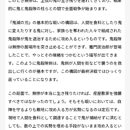
このとき無惨は、上弦の鬼の生き残りを連れてきており、結果
的に鬼と鬼殺隊の柱らとの間で全面戦争が始まります。
『鬼滅の刃』の基本的な戦いの構図は、人間を食料としたり鬼
に変えたりする鬼に対し、家族らを奪われた人々で結成された
鬼殺隊が鬼を退治するために攻め入るというものです。鬼殺隊
は無惨の居場所を突き止めることができず、竈門炭治郎が登場
したことで、やっとその端緒をつかむという描写が出てきま
す。このように鬼殺隊側は、鬼側が人間を街などで襲うのを救
出しに行くのが基本ですが、この構図が最終決戦ではひっくり
返っていることになります。
この局面で、無惨が本当に生き残りたければ、産屋敷家を強襲
すべきではなかったのでしょう。そもそも戦いにおいては、自
陣を守るよりも敵地に攻め入る方が劣勢になるのは定石です。
現地で人間を食料として調達することで鬼が補給せずに済むと
しても、数の上での劣勢を埋める手段がないまま攻め入るとい