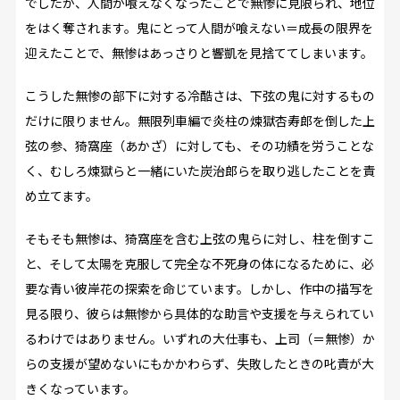
でしたが、人間が喰えなくなったことで無惨に見限られ、地位
をはく奪されます。鬼にとって人間が喰えない＝成長の限界を
迎えたことで、無惨はあっさりと響凱を見捨ててしまいます。
こうした無惨の部下に対する冷酷さは、下弦の鬼に対するもの
だけに限りません。無限列車編で炎柱の煉獄杏寿郎を倒した上
弦の参、猗窩座（あかざ）に対しても、その功績を労うことな
く、むしろ煉獄らと一緒にいた炭治郎らを取り逃したことを責
め立てます。
そもそも無惨は、猗窩座を含む上弦の鬼らに対し、柱を倒すこ
と、そして太陽を克服して完全な不死身の体になるために、必
要な青い彼岸花の探索を命じています。しかし、作中の描写を
見る限り、彼らは無惨から具体的な助言や支援を与えられてい
るわけではありません。いずれの大仕事も、上司（＝無惨）か
らの支援が望めないにもかかわらず、失敗したときの叱責が大
きくなっています。