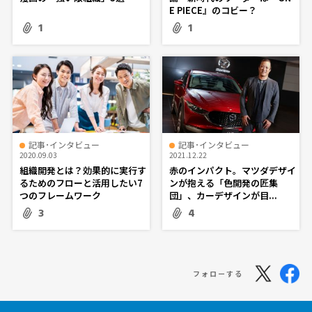
E PIECE』のコビー？
1
1
記事･インタビュー
記事･インタビュー
2020.09.03
2021.12.22
組織開発とは？効果的に実行す
赤のインパクト。マツダデザイ
るためのフローと活用したい7
ンが抱える「色開発の匠集
つのフレームワーク
団」、カーデザインが目...
3
4
フォローする