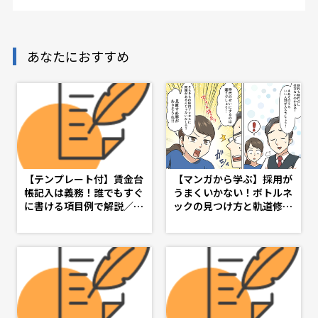
あなたにおすすめ
【テンプレート付】賃金台
【マンガから学ぶ】採用が
帳記入は義務！誰でもすぐ
うまくいかない！ボトルネ
に書ける項目例で解説／社
ックの見つけ方と軌道修正
労士監修 - d's JOURNAL
策 -第４話-
（dsj）- 理想の人事へ、シ
ョートカット