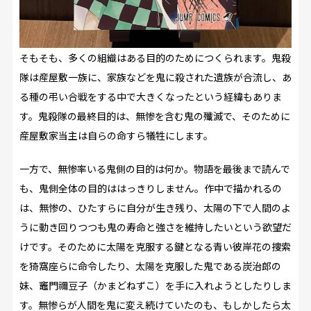
そもそも、多くの組織はある目的のためにつくられます。鬼殺
隊は産屋敷一族に、家族などを鬼に殺された遺族が合流し、あ
る種の弔い合戦をする中で大きくなったという経緯もありま
す。鬼殺隊の最終目的は、無惨を含む鬼の殲滅で、そのために
産屋敷家当主は自らの命すら犠牲にします。
一方で、無惨率いる鬼側の目的は何か。物語を最後まで読んで
も、鬼側全体の目的ははっきりしません。作中で描かれるの
は、無惨の、ひたすらに自分が生き残り、太陽の下で人間のよ
うに動き回りつつも鬼の寿命と強さを維持したいという欲望だ
けです。そのために太陽を克服する鍵となる青い彼岸花の捜索
を猗窩座らに命令したり、太陽を克服した鬼である炭治郎の
妹、竈門禰豆子（かまどねずこ）を手に入れようとしたりしま
す。無惨らが人間を鬼に変え続けていたのも、もしかしたら太