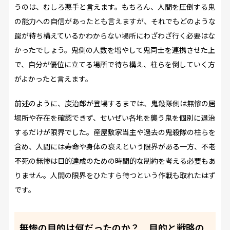
うのは、むしろ悪手と言えます。もちろん、人間を圧倒する鬼
の能力への自信があったとも言えますが、それでもどのような
罠が待ち構えているかわからない場所にわざわざ行く必要はな
かったでしょう。鬼側の人数を増やして鬼同士を連携させた上
で、自分が優位に立てる場所で待ち構え、柱らを倒していく方
がよかったと言えます。
前述のように、炭治郎が登場するまでは、鬼殺隊側は無惨の居
場所や存在を確認できず、せいぜい各地を襲う鬼を個別に退治
するだけが限界でした。産屋敷家当主や過去の鬼殺隊の柱らを
含め、人間には寿命や身体の衰えという限界がある一方、不老
不死の無惨は目的達成のための時間的な制約を考える必要もあ
りません。人間の限界をひたすら待つという作戦も取れたはず
です。
無惨の目的は何だったのか？ 目的と戦略の