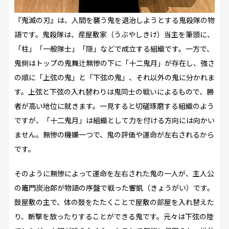
『鬼滅の刃』は、人間を襲う鬼を退治しようとする鬼殺隊の物
語です。鬼殺隊は、産屋敷家（うぶやしきけ）当主を筆頭に、
「柱」「一般隊士」「隠」などで成立する組織です。一方で、
鬼側はトップの鬼舞辻無惨の下に「十二鬼月」が存在し、強さ
の順に「上弦の鬼」と「下弦の鬼」、それ以外の鬼に分かれま
す。上弦と下弦の入れ替わりは鬼同士の戦いによるもので、勝
者が高い地位に就きます。一見すると切磋琢磨する組織のよう
ですが、「十二鬼月」は組織として力を付ける方向には向かい
ません。無惨の機嫌一つで、鬼の評価や運命が左右されるから
です。
そのように無惨によって運命を左右された鬼の一人が、主人公
の竈門炭治郎が物語の序盤で戦った響凱（きょうがい）です。
鼓屋敷の主で、体の鼓をたたくことで屋敷の部屋を入れ替えた
り、斬撃を放ったりすることができる鬼です。元々は下弦の陸