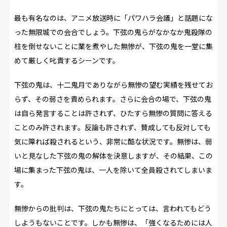
最も有名なのは、アニメ放送時に「パワハラ会議」と話題にな
った無限城での会合でしょう。下弦の鬼らがなかなか鬼殺隊の
柱を倒せないことに業を煮やした無惨が、下弦の鬼を一堂に集
めて厳しく叱責するシーンです。
下弦の鬼は、十二鬼月でありながら無惨の望む実績を残せてお
らず、その弱さを責められます。さらに会合の場で、下弦の鬼
は自ら発言することは許されず、ひたすら無惨の質問に答える
ことのみ許されます。反論も許されず、賛成しても反対しても
気に障れば殺されるという、非常に酷な状況です。無惨は、弱
いと見なした下弦の鬼の解体を決意しますが、その結果、この
場に集まった下弦の鬼は、一人を除いて全員殺されてしまいま
す。
無惨からの批判は、下弦の鬼たちにとっては、言われてもどう
しようもないことです。しかも無惨は、「強くなるためには人