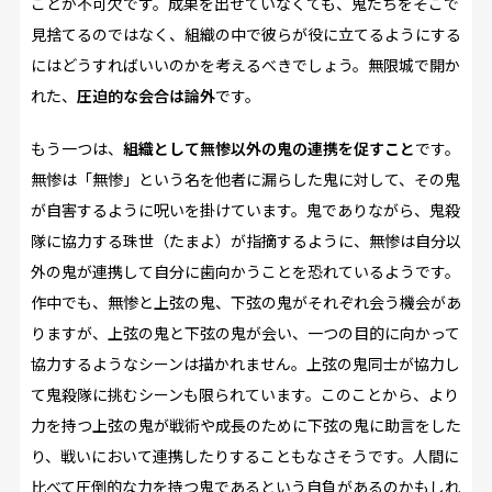
ことが不可欠です。成果を出せていなくても、鬼たちをそこで
見捨てるのではなく、組織の中で彼らが役に立てるようにする
にはどうすればいいのかを考えるべきでしょう。無限城で開か
れた、
圧迫的な会合は論外
です。
もう一つは、
組織として無惨以外の鬼の連携を促すこと
です。
無惨は「無惨」という名を他者に漏らした鬼に対して、その鬼
が自害するように呪いを掛けています。鬼でありながら、鬼殺
隊に協力する珠世（たまよ）が指摘するように、無惨は自分以
外の鬼が連携して自分に歯向かうことを恐れているようです。
作中でも、無惨と上弦の鬼、下弦の鬼がそれぞれ会う機会があ
りますが、上弦の鬼と下弦の鬼が会い、一つの目的に向かって
協力するようなシーンは描かれません。上弦の鬼同士が協力し
て鬼殺隊に挑むシーンも限られています。このことから、より
力を持つ上弦の鬼が戦術や成長のために下弦の鬼に助言をした
り、戦いにおいて連携したりすることもなさそうです。人間に
比べて圧倒的な力を持つ鬼であるという自負があるのかもしれ