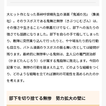
大ヒット作となった吾峠呼世晴先生の漫画『鬼滅の刃』（集英
社）。そのラスボスである鬼舞辻無惨（きぶつじむざん）は、
その強さや生きることへの執着だけでなく、部下への当たりの
強さでも話題になりました。部下を自らの手で殺してしまった
り、敵陣に突然乗り込んで行ったりと、やや場当たり的な行動
も目立ち、バトル漫画のラスボスの振る舞い方としては疑問が
残ります。最終的に無惨率いる鬼側は、主人公の竈門炭治郎
（かまどたんじろう）らが属する鬼殺隊に敗北します。今回の
記事では、無惨の行動を踏まえた上で、どのような組織をつく
り、どのような戦略を立てれば勝利の可能性を高められたのか
を考えます。
部下を切り捨てる無惨 勢力拡大の壁に