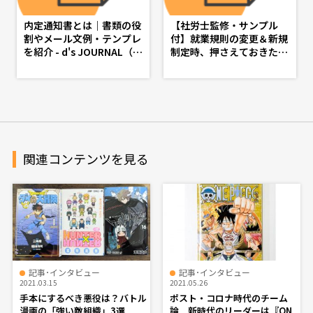
内定通知書とは｜書類の役
【社労士監修・サンプル
割やメール文例・テンプレ
付】就業規則の変更＆新規
を紹介 - d's JOURNAL（d
制定時、押さえておきたい
sj）- 理想の人事へ、ショ
基礎知識 - d's JOURNAL
ートカット
（dsj）- 理想の人事へ、シ
ョートカット
関連コンテンツを見る
記事･インタビュー
記事･インタビュー
2021.03.15
2021.05.26
手本にするべき悪役は？バトル
ポスト・コロナ時代のチーム
漫画の「強い敵組織」3選
論 新時代のリーダーは『ON