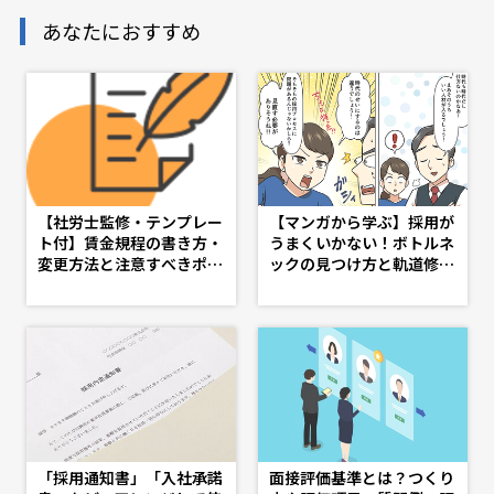
あなたにおすすめ
【社労士監修・テンプレー
【マンガから学ぶ】採用が
ト付】賃金規程の書き方・
うまくいかない！ボトルネ
変更方法と注意すべきポイ
ックの見つけ方と軌道修正
ント - d's JOURNAL（ds
策 -第４話-
j）- 理想の人事へ、ショー
トカット
「採用通知書」「入社承諾
面接評価基準とは？つくり