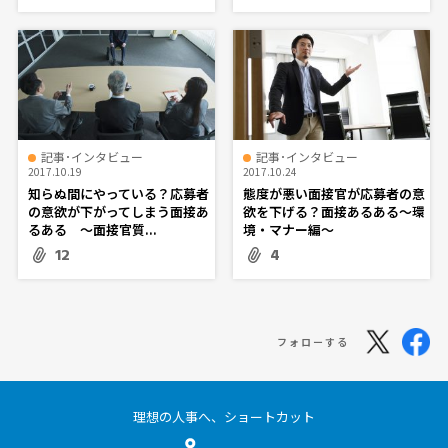
記事･インタビュー
記事･インタビュー
2017.10.19
2017.10.24
知らぬ間にやっている？応募者
態度が悪い面接官が応募者の意
の意欲が下がってしまう面接あ
欲を下げる？面接あるある～環
るある ～面接官質...
境・マナー編～
12
4
フォローする
理想の人事へ、ショートカット