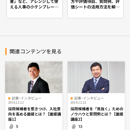
書」など、アレンジして使
方や評価項目、質問例、評
える人事の小テンプレート
価シートの活用方法を解説
特集 - d's JOURNAL（ds
- doda人事ジャーナル - 理
j）- 理想の人事へ、ショー
想の人事へ、ショートカッ
トカット
ト
関連コンテンツを見る
記事･インタビュー
記事･インタビュー
2016.12.12
2016.12.22
採用候補者を惹きつけ、入社意
採用候補者を「見抜く」ための
向を高める面接とは？【面接講
ノウハウと質問例とは？【面接
座1】
講座2】
5
13