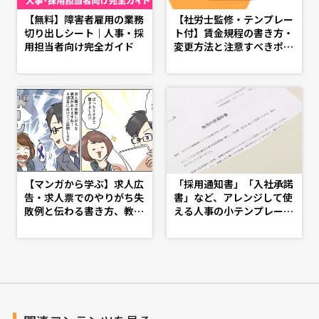
【無料】障害者雇用の業務
【社労士監修・テンプレー
切り出しシート｜人事・採
ト付】賃金規程の書き方・
用担当者向け完全ガイド
変更方法と注意すべきポイ
ント - d's JOURNAL（ds
j）- 理想の人事へ、ショー
トカット
【マンガから学ぶ】求人広
「採用通知書」「入社承諾
告・求人票でのやりがち失
書」など、アレンジして使
敗例と伝わる書き方、教え
える人事の小テンプレート
ます -第14話-
特集 - d's JOURNAL（ds
j）- 理想の人事へ、ショー
トカット