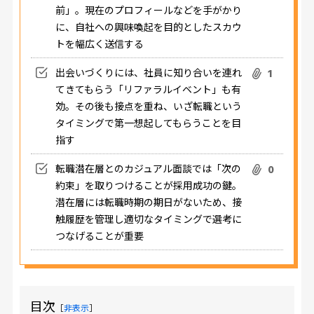
前」。現在のプロフィールなどを手がかり
に、自社への興味喚起を目的としたスカウ
トを幅広く送信する
出会いづくりには、社員に知り合いを連れ
1
てきてもらう「リファラルイベント」も有
効。その後も接点を重ね、いざ転職という
タイミングで第一想起してもらうことを目
指す
転職潜在層とのカジュアル面談では「次の
0
約束」を取りつけることが採用成功の鍵。
潜在層には転職時期の期日がないため、接
触履歴を管理し適切なタイミングで選考に
つなげることが重要
目次
［
非表示
］