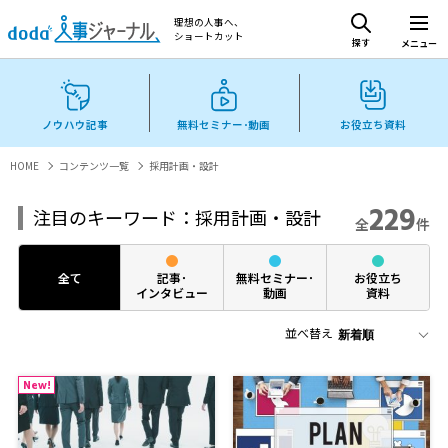
理想の人事へ、
ショートカット
探す
メニュー
ノウハウ記事
無料セミナー･動画
お役立ち資料
HOME
コンテンツ一覧
採用計画・設計
229
注目のキーワード：採用計画・設計
全
件
全て
記事･
無料セミナー･
お役立ち
インタビュー
動画
資料
並べ替え
New!