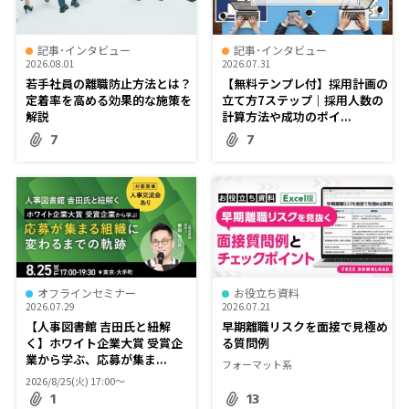
記事･インタビュー
記事･インタビュー
2026.08.01
2026.07.31
若手社員の離職防止方法とは？
【無料テンプレ付】採用計画の
定着率を高める効果的な施策を
立て方7ステップ｜採用人数の
解説
計算方法や成功のポイ...
7
7
オフラインセミナー
お役立ち資料
2026.07.29
2026.07.21
【人事図書館 吉田氏と紐解
早期離職リスクを面接で見極め
く】ホワイト企業大賞 受賞企
る質問例
業から学ぶ、応募が集ま...
フォーマット系
2026/8/25(火) 17:00〜
1
13