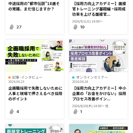
中途採用の“都市伝説”18選――そ
【採用力向上アカデミー】面接
の常識、まだ信じますか？
官トレーニング基礎編 ~採用成
功率を上げる面接官...
2026/9/1(火) 14:00〜
27
10
記事･インタビュー
オンラインセミナー
2026.06.23
2026.06.18
企画職採用で失敗しないために――
【採用力向上アカデミー】中小
人事と現場で押さえるべき採用
企業の「お金をかけない」採用
のポイント
プロセス改善ポイン...
2026/8/20(木) 14:00〜 他
4
1