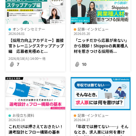
オンラインセミナー
記事･インタビュー
2026.06.01
2026.05.20
【採用力向上アカデミー】面接
「ニッチだから応募が来ない」
官トレーニングステップアップ
から脱却！Shippioの異業種人
編 応募者見極めと...
材を惹きつける採用術...
2026/8/18(火) 14:00〜 他
7
10
お役立ち資料
記事･インタビュー
2026.05.14
2026.04.27
これだけは押さえておきたい！
「年収では勝てない……」そん
選考設計とフロー構築の基本
なとき、求人票には何を書け