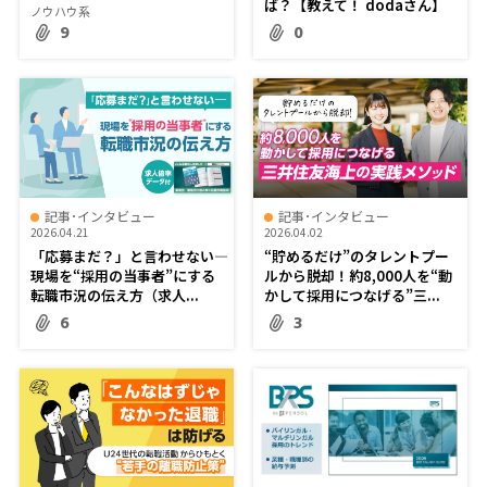
ば？【教えて！ dodaさん】
ノウハウ系
9
0
記事･インタビュー
記事･インタビュー
2026.04.21
2026.04.02
「応募まだ？」と言わせない―
“貯めるだけ”のタレントプー
現場を“採用の当事者”にする
ルから脱却！約8,000人を“動
転職市況の伝え方（求人...
かして採用につなげる”三...
6
3