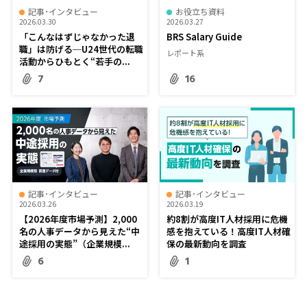
記事･インタビュー
お役立ち資料
2026.03.30
2026.03.27
「こんなはずじゃなかった退
BRS Salary Guide
職」は防げる─U24世代の転職
レポート系
活動からひもとく“若手の...
7
16
記事･インタビュー
記事･インタビュー
2026.03.26
2026.03.19
【2026年度市場予測】2,000
約8割が高度IT人材採用に危機
名の人事データから見えた“中
感を抱えている！高度IT人材確
途採用の実態”（企業規模...
保の最新動向を調査
6
1