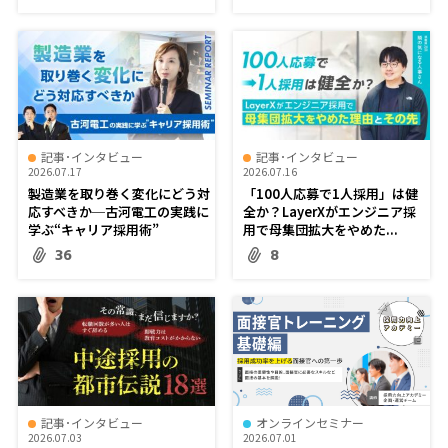
記事･インタビュー
記事･インタビュー
2026.07.17
2026.07.16
製造業を取り巻く変化にどう対
「100人応募で1人採用」は健
応すべきか─古河電工の実践に
全か？LayerXがエンジニア採
学ぶ“キャリア採用術”
用で母集団拡大をやめた...
36
8
記事･インタビュー
オンラインセミナー
2026.07.03
2026.07.01