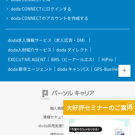
doda CONNECTに
ログインする
doda CONNECTの
アカウントを作成する
doda求人情報サービス（求人広告・DM）
doda人材紹介サービス
doda ダイレクト
EXECUTIVE AGENT
BRS（ビーアールエス）
HiPro
doda 新卒エージェント
doda キャンパス
GPS-Business
大好評セミナーのご案内
個人情報保護方針
情報セキュリティ基本方針
doda採用支援サービスのご案内
運営会社について