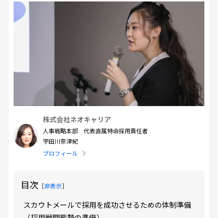
株式会社ネオキャリア
人事戦略本部 代表直属特命採用責任者
宇田川奈津紀
プロフィール
目次
［
非表示
］
スカウトメールで採用を成功させるための体制準備
（採用戦闘態勢の準備）