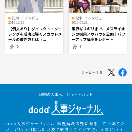
記事･インタビュー
記事･インタビュー
2016.12.15
2017.03.27
【例文あり】ダイレクト・ソー
限界ギリギリまで、メスライオ
シングを成功に導くスカウトメ
ンの採用ノウハウを公開｜パワ
ールの書き方とは（...
ーアップ講座をレポート
2
1
フォローする
理想の人事へ、ショートカット
doda人事ジャーナルは、課題解決の先にある
「こうありた
い」という目指したい姿に気付くことができ、
人事という