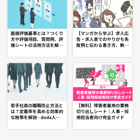
面接評価基準とは？つくり
【マンガから学ぶ】求人広
方や評価項目、質問例、評
告・求人票でのやりがち失
価シートの活用方法を解説
敗例と伝わる書き方、教え
- doda人事ジャーナル - 理
ます -第14話-
想の人事へ、ショートカッ
ト
若手社員の離職防止方法と
【無料】障害者雇用の業務
は？定着率を高める効果的
切り出しシート｜人事・採
な施策を解説 - doda人事
用担当者向け完全ガイド
ジャーナル - 理想の人事
へ、ショートカット