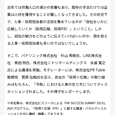
近年では労働人口の減少の影響もあり、既存の手法だけでは企
業は人材を獲得することが難しくなってきました。その状況下
で、人事・採用担当者の注目を集めているのが「自社をいかに
広報していくか（採用広報、採用PR）」ということ。しか
し、自社の魅力をどのように伝えていけばいいのか、頭を抱え
る人事・採用担当者も多いのではないでしょうか。
そこで、パナソニック株式会社 杉山 秀樹氏、LINE株式会
社 青田 努氏、株式会社ニトリホールディングス 永島 寛之
氏による講演を実施。モデレーターには、株式会社PR Table
取締役 菅原 弘暁氏を迎え、各社の「採用×広報」の取り組
みはもちろん、「令和」における人事の在り方についてディス
カッションされました。その様子をレポートします。
※本記事は、株式会社ビズリーチによる『
HR SUCCESS SUMMIT 2019
』
内のプログラム、『採用×広報（PR）』と題する講演・パネルディスカ
ッションを元に構成・編集しております。