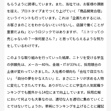
もらうように誘導しています。また、当社では、お客様の課題
を捉え、プロトタイプまでつくり上げていく「商品開発合宿」
というイベントも行っています。これは「企画ためするには、
お客さまのことをわからないといけないし、店舗で働くことが
重要だよね」というロジックではありますが、「ニトリって小
売じゃないの？一体何屋さん？」と思ってもらえるような努力
をしているわけです。
このような取り組みを行っていった結果、ニトリを受ける学生
の併願先は、メーカー40％、金融・ITが33％と、採用競合の
土俵が変わっていきました。入社者の傾向も「会社で目立ちた
い」「自分の夢をかなえたい」と、まさにニトリが求める人物
に変化してきたんですね。ありがたいことに学生の人気就職ラ
ンキングでも圏外から14位にまで向上しています。採用広報
において何よりも大事なのは、適切な人を適切に集めていくこ
とではないでしょうか。単純にランキングを上げることに躍起