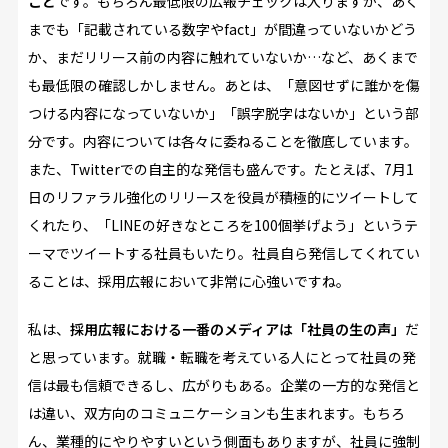
こと
です。もちろん最低限の広報チェックは入りますが、あく
までも「記載されている数字やfact」が間違っていないかどう
か、まだリリース前の内容に触れていないか…など、あくまで
も最低限の確認しかしません。あとは、「意図せずに誰かを傷
つける内容になっていないか」「誤字脱字はないか」という部
分です。内容については各々に委ねることを徹底しています。
また、Twitterでの自主的な発信も盛んです。たとえば、7月1
日のリファラル強化のリリースを役員が積極的にツイートして
くれたり、「LINEの好きなところを100個挙げよう」というテ
ーマでツイートする社員もいたり。社員自ら発信してくれてい
ることは、採用広報において非常に心強いですね。
私は、
採用広報における一番のメディアは「社員の生の声」
だ
と思っています。就職・転職を考えている人にとって社員の発
信は最も信頼できるし、広がりもある。企業の一方的な発信と
は違い、双方向のコミュニケーションも生まれます。もちろ
ん、業種的にやりやすいという側面もありますが、社員に強制