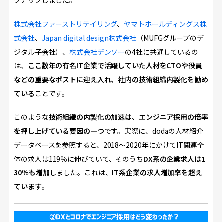
クアップしました。
株式会社ファーストリテイリング
、
ヤマトホールディングス株
式会社
、
Japan digital design株式会社
（MUFGグループのデ
ジタル子会社）、
株式会社デンソー
の4社に共通しているの
は、
ここ数年の有名IT企業で活躍していた人材をCTOや役員
などの重要なポストに迎え入れ、社内の技術組織内製化を勧め
ている
ことです。
このような
技術組織の内製化の加速は、エンジニア採用の倍率
を押し上げている要因の一つ
です。実際に、dodaの人材紹介
データベースを参照すると、2018～2020年にかけてIT関連全
体の求人は119％に伸びていて、そのうち
DX系の企業求人は1
30％も増加
しました。これは、
IT系企業の求人増加率を超え
ています
。