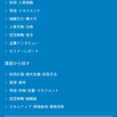
採用･人事戦略
育成･マネジメント
組織文化･働き方
人事労務･法務
経営戦略･理念
企業インタビュー
セミナーレポート
課題から探す
採用計画･要件定義･採用手法
面接･選考
育成･評価･定着･マネジメント
経営戦略･組織論
スキルアップ･資格取得･業務効率