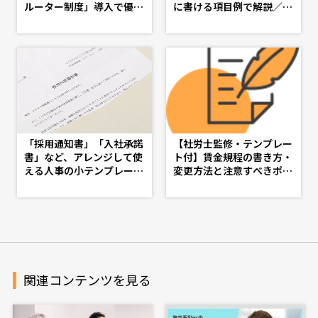
ルーター制度」導入で優秀
に書ける項目例で解説／社
な人材を採用しよう -第５
労士監修 - d's JOURNAL
話-
（dsj）- 理想の人事へ、シ
ョートカット
「採用通知書」「入社承諾
【社労士監修・テンプレー
書」など、アレンジして使
ト付】賃金規程の書き方・
える人事の小テンプレート
変更方法と注意すべきポイ
特集 - d's JOURNAL（ds
ント - d's JOURNAL（ds
j）- 理想の人事へ、ショー
j）- 理想の人事へ、ショー
トカット
トカット
関連コンテンツを見る