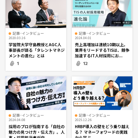
記事･インタビュー
記事･インタビュー
2020.03.16
2024.04.01
学習院大学守島教授とAGC人
売上高増加は連続10期以上。
事部長が語る「タレントマネジ
業界をリードするTISは、競争
メントの進化」とは
加速するIT人材採用にお...
1
12
記事･インタビュー
記事･インタビュー
2024.04.08
2025.12.26
採用のプロが指南する「自社の
HRBP導入の壁をどう乗り越え
魅力の見つけ方・伝え方」。人
る？ マネーフォワードの実践
事・採用担当者が自...
から学ぶ