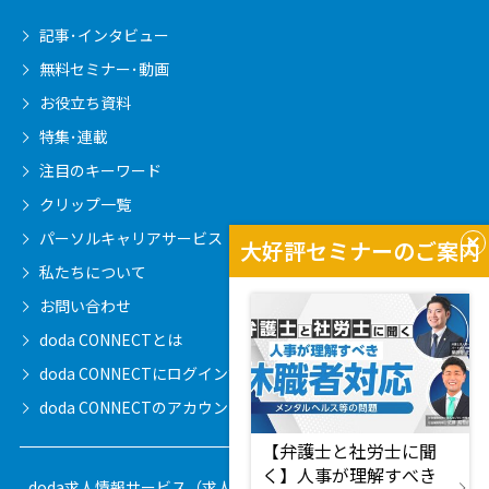
記事･インタビュー
無料セミナー･動画
お役立ち資料
特集･連載
注目のキーワード
クリップ一覧
パーソルキャリア
サービス
大好評セミナーのご案内
私たちについて
お問い合わせ
doda CONNECTとは
doda CONNECTに
ログインする
doda CONNECTの
アカウントを作成する
【弁護士と社労士に聞
く】人事が理解すべき
doda求人情報サービス（求人広告・DM）