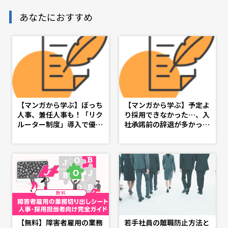
あなたにおすすめ
【マンガから学ぶ】ぼっち
【マンガから学ぶ】予定よ
人事、兼任人事も！「リク
り採用できなかった…、入
ルーター制度」導入で優秀
社承諾前の辞退が多かっ
な人材を採用しよう -第５
た…を繰り返さない採用の
話-
見直し・入社承諾フォロー
策 -第６話-
【無料】障害者雇用の業務
若手社員の離職防止方法と