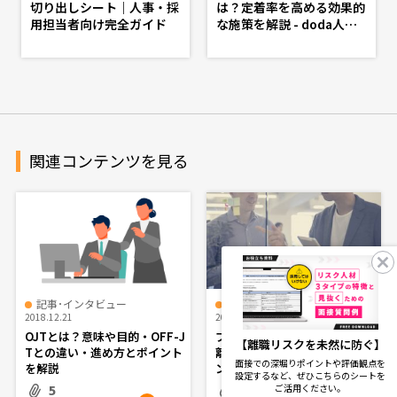
切り出しシート｜人事・採
は？定着率を高める効果的
用担当者向け完全ガイド
な施策を解説 - doda人事
ジャーナル - 理想の人事
へ、ショートカット
関連コンテンツを見る
記事･インタビュー
記事･インタビュー
2018.12.21
2019.01.22
OJTとは？意味や目的・OFF-J
ブラザー・シスター制度は早期
【離職リスクを未然に防ぐ】
Tとの違い・進め方とポイント
離職防止に効果アリ？OJT・メ
面接での深堀りポイントや評価観点を
を解説
ンター制度との違いとは
設定するなど、ぜひこちらのシートを
5
3
ご活用ください。