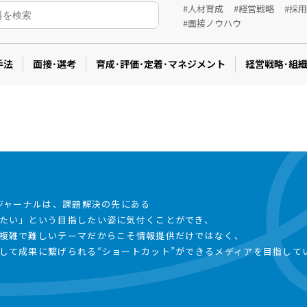
#人材育成
#経営戦略
#採
#面接ノウハウ
手法
面接･選考
育成･評価･定着･マネジメント
経営戦略･組
事ジャーナルは、課題解決の先にある
たい」という目指したい姿に気付くことができ、
複雑で難しいテーマだからこそ情報提供だけではなく、
して成果に繋げられる“ショートカット”ができるメディアを目指して