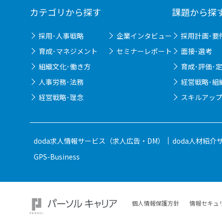
カテゴリから探す
課題から探
採用･人事戦略
企業インタビュー
採用計画･要
育成･マネジメント
セミナーレポート
面接･選考
組織文化･働き方
育成･評価･
人事労務･法務
経営戦略･組
経営戦略･理念
スキルアップ
doda求人情報サービス（求人広告・DM）
doda人材紹介
GPS-Business
個人情報保護方針
情報セキュ