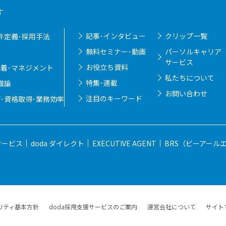
す
記事･インタビュー
クリップ一覧
件定義･採用手法
無料セミナー･動画
パーソルキャリア
サービス
お役立ち資料
定着･マネジメント
私たちについて
特集･連載
織論
お問い合わせ
注目のキーワード
･資格取得･業務効率
サービス
doda ダイレクト
EXECUTIVE AGENT
BRS（ビーアール
リティ基本方針
doda採用支援サービスのご案内
運営会社について
サイト