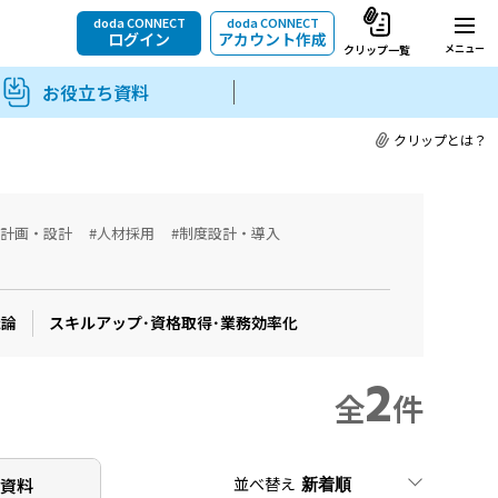
doda CONNECT
doda CONNECT
ログイン
アカウント作成
メニュー
クリップ一覧
お役立ち資料
クリップとは？
用計画・設計
#人材採用
#制度設計・導入
織論
スキルアップ･資格取得･業務効率化
2
全
件
並べ替え
ち
資料