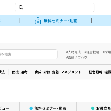
事
無料セミナー･動画
#人材育成
#経営戦略
#採
#面接ノウハウ
手法
面接･選考
育成･評価･定着･マネジメント
経営戦略･組
ビュー
無料セミナー･
動画
お役立