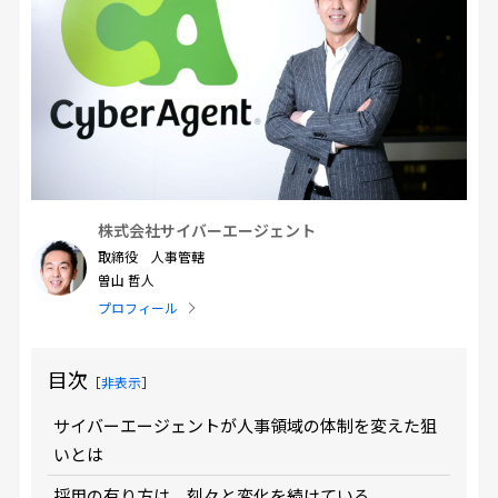
株式会社サイバーエージェント
取締役 人事管轄
曽山 哲人
プロフィール
目次
［
非表示
］
サイバーエージェントが人事領域の体制を変えた狙
いとは
採用の有り方は、刻々と変化を続けている