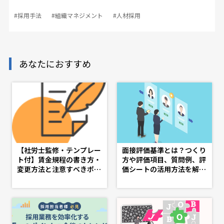
#採用手法
#組織マネジメント
#人材採用
あなたにおすすめ
【社労士監修・テンプレー
面接評価基準とは？つくり
ト付】賃金規程の書き方・
方や評価項目、質問例、評
変更方法と注意すべきポイ
価シートの活用方法を解説
ント - d's JOURNAL（ds
- doda人事ジャーナル - 理
j）- 理想の人事へ、ショー
想の人事へ、ショートカッ
トカット
ト