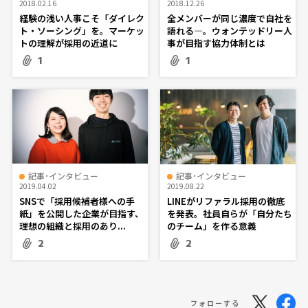
2018.02.16
2018.12.26
経験の浅い人事こそ「ダイレク
全メンバーが同じ濃度で自社を
ト・ソーシング」を。マーケッ
語れる―。ウォンテッドリー人
トの理解が採用の近道に
事が目指す協力体制とは
1
1
記事･インタビュー
記事･インタビュー
2019.04.02
2019.08.22
SNSで「採用候補者様への手
LINEがリファラル採用の徹底
紙」を公開した企業が目指す、
を発表。社員自らが「自分たち
理想の組織と採用のあり...
のチーム」を作る意義
2
2
フォローする