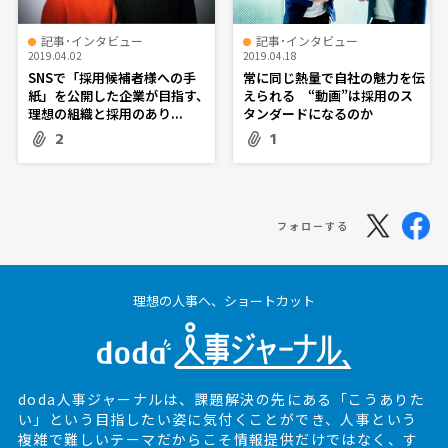
記事･インタビュー
記事･インタビュー
2019.04.02
2019.04.18
SNSで「採用候補者様への手
常に同じ熱量で自社の魅力を伝
紙」を公開した企業が目指す、
えられる “動画”は採用のス
理想の組織と採用のあり...
タンダードになるのか
2
1
フォローする
理想の人事へ、ショートカット
doda人事ジャーナルは、課題解決の先にある
「こうありた
い」という目指したい姿に気付くことができ、
人事という
複雑で難しいテーマだからこそ情報提供だけではなく、
す