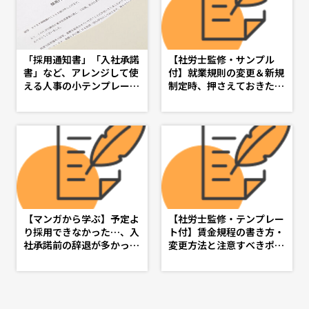
「採用通知書」「入社承諾
【社労士監修・サンプル
書」など、アレンジして使
付】就業規則の変更＆新規
える人事の小テンプレート
制定時、押さえておきたい
特集 - d's JOURNAL（ds
基礎知識 - d's JOURNAL
j）- 理想の人事へ、ショー
（dsj）- 理想の人事へ、シ
トカット
ョートカット
【マンガから学ぶ】予定よ
【社労士監修・テンプレー
り採用できなかった…、入
ト付】賃金規程の書き方・
社承諾前の辞退が多かっ
変更方法と注意すべきポイ
た…を繰り返さない採用の
ント - d's JOURNAL（ds
見直し・入社承諾フォロー
j）- 理想の人事へ、ショー
策 -第６話-
トカット