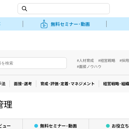
事
無料セミナー･動画
#人材育成
#経営戦略
#採
#面接ノウハウ
手法
面接･選考
育成･評価･定着･マネジメント
経営戦略･組
管理
ビュー
無料セミナー･
動画
お役立