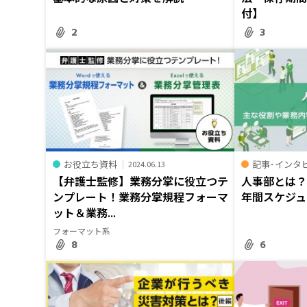
付】
2
3
お役立ち資料
記事･インタ
2024.06.13
【弁護士監修】業務分掌に役立つテ
人事部とは
ンプレート！業務分掌規程フォーマ
年間スケジュ
ット＆業務...
フォーマット系
8
6