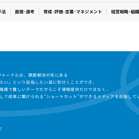
手法
面接･選考
育成･評価･定着･マネジメント
経営戦略･組
事ジャーナルは、課題解決の先にある
たい」という目指したい姿に気付くことができ、
複雑で難しいテーマだからこそ情報提供だけではなく、
して成果に繋げられる“ショートカット”ができるメディアを目指して
す