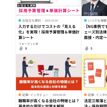
お役立ち資料
いつでも視聴
2025.10.24
入力するだけでコストの「見える
【NG事例で
化」を実現！採用予算管理＆単価計
ェーズ別法律
算シート
面接・内定
フォーマット系
9
5
記事･インタビュー
記事･インタ
2024.06.28
離職率が高くなる会社の特徴とは？
法定三帳簿
基本的な原因と対策を解説
法・保存期