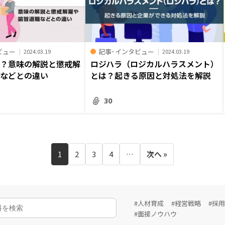
ビュー
記事･インタビュー
2024.03.19
2024.03.19
は？意味の解説と懲戒解
ロジハラ（ロジカルハラスメント）
職などとの違い
とは？起きる原因と対処法を解説
30
1
2
3
4
…
次へ »
#人材育成
#経営戦略
#採
#面接ノウハウ