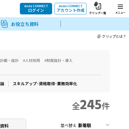
doda CONNECT
doda CONNECT
ログイン
アカウント作成
メニュー
クリップ一覧
お役立ち資料
クリップとは？
用計画・設計
#人材採用
#制度設計・導入
織論
スキルアップ･資格取得･業務効率化
245
全
件
並べ替え
ち
資料