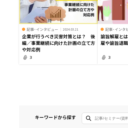
記事･インタビュー
記事･インタ
2024.03.21
企業が行うべき災害対策とは？ 後
諭旨解雇と
編／事業継続に向けた計画の立て方
雇や諭旨退
や対応例
3
3
キーワードから探す