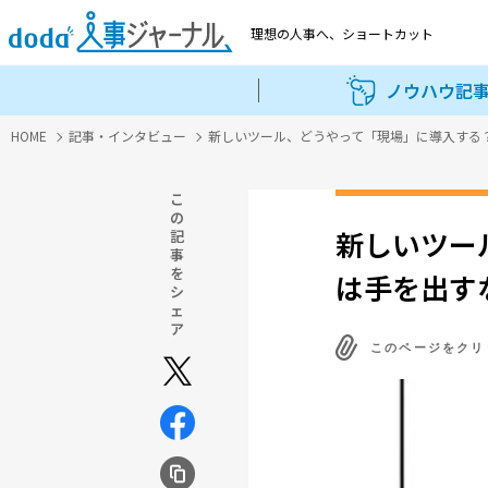
理想の人事へ、
ショートカット
ノウハウ記
HOME
記事・インタビュー
新しいツール、どうやって「現場」に導入する
こ
の
新しいツー
記
事
を
は手を出す
シ
ェ
ア
このページをクリ