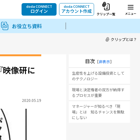
doda CONNECT
doda CONNECT
ログイン
アカウント作成
メニュー
クリップ一覧
お役立ち資料
クリップとは？
目次
［
非表示
］
『映像研に
生産性を上げる設備投資として
のテクノロジー
現場と決定権者の双方が納得す
るプロセスが重要
2020.05.19
マネージャーが知るべき「現
場」とは 知るチャンスを無駄
にしない