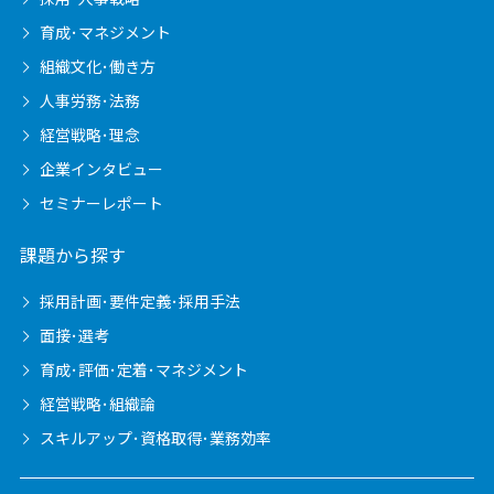
育成･マネジメント
組織文化･働き方
人事労務･法務
経営戦略･理念
企業インタビュー
セミナーレポート
課題から探す
採用計画･要件定義･採用手法
面接･選考
育成･評価･定着･マネジメント
経営戦略･組織論
スキルアップ･資格取得･業務効率