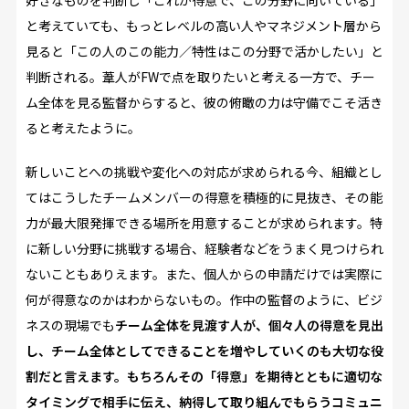
好きなものを判断し「これが得意で、この分野に向いている」
と考えていても、もっとレベルの高い人やマネジメント層から
見ると「この人のこの能力／特性はこの分野で活かしたい」と
判断される。葦人がFWで点を取りたいと考える一方で、チー
ム全体を見る監督からすると、彼の俯瞰の力は守備でこそ活き
ると考えたように。
新しいことへの挑戦や変化への対応が求められる今、組織とし
てはこうしたチームメンバーの得意を積極的に見抜き、その能
力が最大限発揮できる場所を用意することが求められます。特
に新しい分野に挑戦する場合、経験者などをうまく見つけられ
ないこともありえます。また、個人からの申請だけでは実際に
何が得意なのかはわからないもの。作中の監督のように、ビジ
ネスの現場でも
チーム全体を見渡す人が、個々人の得意を見出
し、チーム全体としてできることを増やしていくのも大切な役
割だと言えます。もちろんその「得意」を期待とともに適切な
タイミングで相手に伝え、納得して取り組んでもらうコミュニ