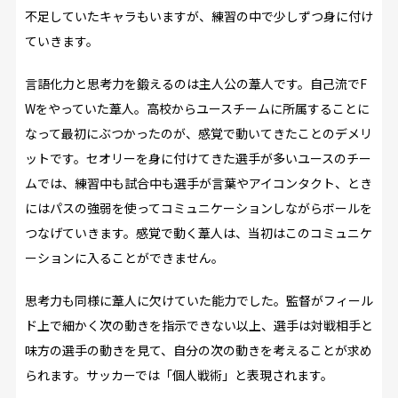
不足していたキャラもいますが、練習の中で少しずつ身に付け
ていきます。
言語化力と思考力を鍛えるのは主人公の葦人です。自己流でF
Wをやっていた葦人。高校からユースチームに所属することに
なって最初にぶつかったのが、感覚で動いてきたことのデメリ
ットです。セオリーを身に付けてきた選手が多いユースのチー
ムでは、練習中も試合中も選手が言葉やアイコンタクト、とき
にはパスの強弱を使ってコミュニケーションしながらボールを
つなげていきます。感覚で動く葦人は、当初はこのコミュニケ
ーションに入ることができません。
思考力も同様に葦人に欠けていた能力でした。監督がフィール
ド上で細かく次の動きを指示できない以上、選手は対戦相手と
味方の選手の動きを見て、自分の次の動きを考えることが求め
られます。サッカーでは「個人戦術」と表現されます。