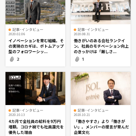
記事･インタビュー
記事･インタビュー
2020.02.06
2020.08.31
イノベーションを育む組織。そ
働きがいのある会社ランクイ
の実現のカギは、ボトムアップ
ン。社員のモチベーション向上
型のフォロワーシッ...
のきっかけは「厳しさ...
2
1
記事･インタビュー
記事･インタビュー
2020.10.13
2020.10.21
4カ月で全社員の給料を9万円
「働きやすさ」より「働きが
増額。コロナ禍でも社員還元を
い」。メンバーの提言が育んだ
優先した理由
企業文化