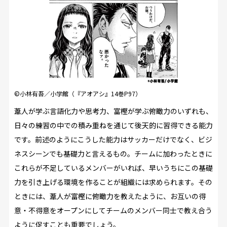
©小林有吾／小学館（『アオアシ』14巻P97）
葦人が学ぶ言語化力や思考力、富樫が学ぶ俯瞰力のいずれも、
日々の練習の中での積み重ねを通じて後天的に習得できる能力
です。前述のようにこうした能力はサッカーだけでなく、ビジ
ネスシーンでも基礎力と言えるもの。チームに加わったときに
これらが不足しているメンバーがいれば、早いうちにこの基礎
力を引き上げる環境を作ることが組織には求められます。その
ときには、葦人が富樫に俯瞰力を教えたように、お互いの得
意・不得意をオープンにしてチームのメンバー同士で教え合う
ように促すことも重要でしょう。