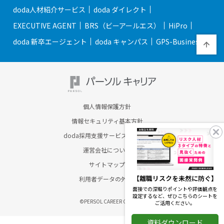
doda人材紹介サービス
doda ダイレクト
EXECUTIVE AGENT
BRS（ビーアールエス）
HiPro
doda 新卒エージェント
doda キャンパス
GPS-Business
個人情報保護方針
情報セキュリティ基本方針
doda採用支援サービスのご案内
運営会社について
サイトマップ
【離職リスクを未然に防ぐ】
利用者データの外部送信
面接での深堀りポイントや評価観点を
設定するなど、ぜひこちらのシートを
©PERSOL CAREER CO., LTD.
ご活用ください。
資料ダウンロード