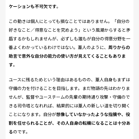
ケーションも不可欠です
。
この動きは個人にとっても損なことではありません。「自分の
好きなこと／得意なことを究めよう」という風潮からすると矛
盾するかもしれませんが、必ずしも誰もが自分の得意分野を一
番よくわかっているわけではない。葦人のように、
周りからの
助言で意外な自分の能力の使い方が見えてくることもありま
す
。
ユースに残るためという理由はあるものの、葦人自身もまずは
守備の力を付けることを目指します。まだ物語の先はわかりま
せんが、監督やユースチームの先輩の期待通り攻撃・守備ので
きる司令塔となれれば、結果的には葦人の新しい道を切り開く
ことになります。自分が
想像していなかったような指摘や、役
割を任せられることが、その人自身の転機になることは十分あ
る
のです。