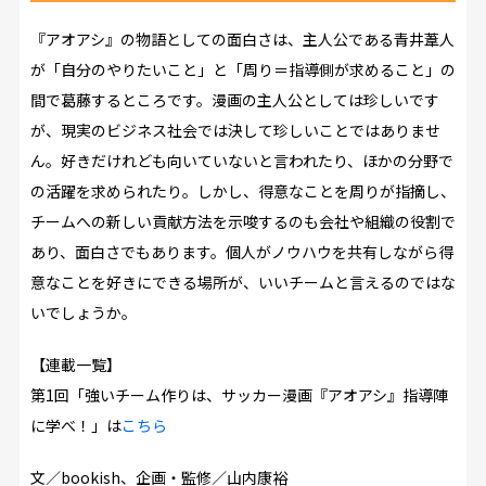
『アオアシ』の物語としての面白さは、主人公である青井葦人
が「自分のやりたいこと」と「周り＝指導側が求めること」の
間で葛藤するところです。漫画の主人公としては珍しいです
が、現実のビジネス社会では決して珍しいことではありませ
ん。好きだけれども向いていないと言われたり、ほかの分野で
の活躍を求められたり。しかし、得意なことを周りが指摘し、
チームへの新しい貢献方法を示唆するのも会社や組織の役割で
あり、面白さでもあります。個人がノウハウを共有しながら得
意なことを好きにできる場所が、いいチームと言えるのではな
いでしょうか。
【連載一覧】
第1回「強いチーム作りは、サッカー漫画『アオアシ』指導陣
に学べ！」は
こちら
文／
bookish
、企画・監修／
山内康裕