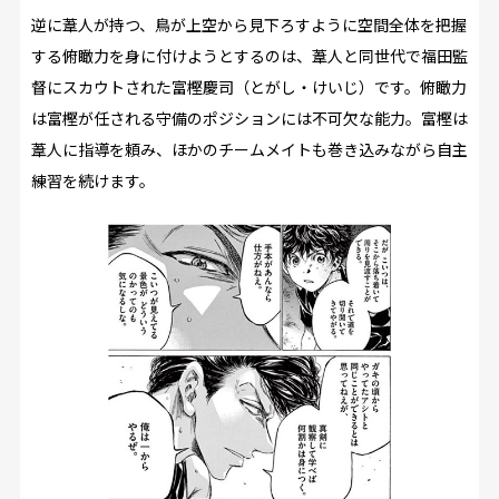
逆に葦人が持つ、鳥が上空から見下ろすように空間全体を把握
する俯瞰力を身に付けようとするのは、葦人と同世代で福田監
督にスカウトされた富樫慶司（とがし・けいじ）です。俯瞰力
は富樫が任される守備のポジションには不可欠な能力。富樫は
葦人に指導を頼み、ほかのチームメイトも巻き込みながら自主
練習を続けます。