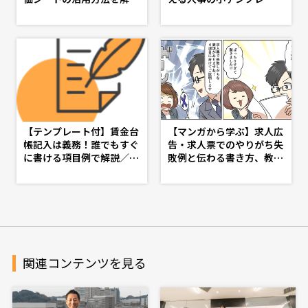
- doda人事ジャーナル - 理
特集 - d's JOURNAL（ds
想の人事へ、ショートカッ
j）- 理想の人事へ、ショー
ト
トカット
【テンプレート付】賃金台
【マンガから学ぶ】求人広
帳記入は義務！誰でもすぐ
告・求人票でのやりがち失
に書ける項目例で解説／社
敗例と伝わる書き方、教え
労士監修 - d's JOURNAL
ます -第14話-
（dsj）- 理想の人事へ、シ
ョートカット
関連コンテンツを見る