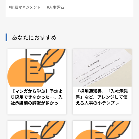
#組織マネジメント
#人事評価
あなたにおすすめ
【マンガから学ぶ】予定よ
「採用通知書」「入社承諾
り採用できなかった…、入
書」など、アレンジして使
社承諾前の辞退が多かっ
える人事の小テンプレート
た…を繰り返さない採用の
特集 - d's JOURNAL（ds
見直し・入社承諾フォロー
j）- 理想の人事へ、ショー
策 -第６話-
トカット