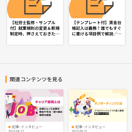
【社労士監修・サンプル
【テンプレート付】賃金台
付】就業規則の変更＆新規
帳記入は義務！誰でもすぐ
制定時、押さえておきたい
に書ける項目例で解説／社
基礎知識 - d's JOURNAL
労士監修 - d's JOURNAL
（dsj）- 理想の人事へ、シ
（dsj）- 理想の人事へ、シ
ョートカット
ョートカット
関連コンテンツを見る
記事･インタビュー
記事･インタビュー
2019.04.27
2019.08.31