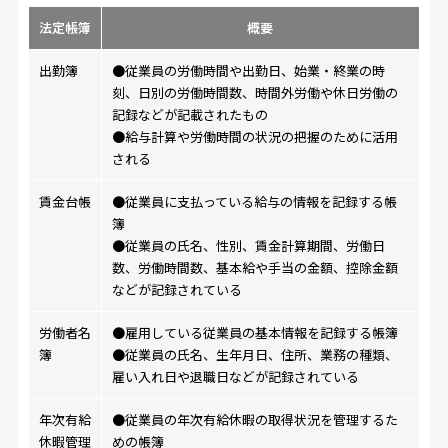
法定帳簿
概要
出勤簿
●従業員の労働時間や出勤日、始業・終業の時
刻、日別の労働時間数、時間外労働や休日労働の
記録などが記載されたもの
●給与計算や労働時間の状況の把握のために活用
される
賃金台帳
●従業員に支払っている給与の情報を記録する帳
簿
●従業員の氏名、性別、賃金計算期間、労働日
数、労働時間数、基本給や手当の金額、控除金額
などが記録されている
労働者名
●雇用している従業員の基本情報を記録する帳簿
簿
●従業員の氏名、生年月日、住所、業務の種類、
雇い入れ日や退職日などが記録されている
年次有給
●従業員の年次有給休暇の取得状況を管理するた
休暇管理
めの帳簿