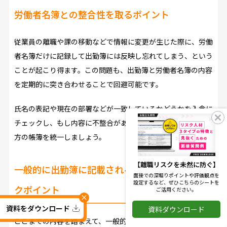
労働者名簿との整合性を取るポイント
従業員の離職や課の移動などで情報に変更が生じた際に、労働
者名簿だけに記録して出勤簿には反映し忘れてしまう、という
ことが起こり得ます。この問題も、出勤簿と労働者名簿の内容
を定期的に突き合わせることで回避可能です。
氏名の表記や現在の部署などが一致しているかどうかを入念に
チェックし、もし内容に不整合があれば、最新の雇用情報で両
方の帳簿を統一しましょう。
【離職リスクを未然に防ぐ】
一般的に出勤簿に記載される項目一覧とチェッ
面接での深堀りポイントや評価観点を
設定するなど、ぜひこちらのシートを
クポイント
ご活用ください。
×
資料をダウンロード
資料ダウンロード
ここまでの内容を踏まえて、一般的な出勤簿に記載される項目