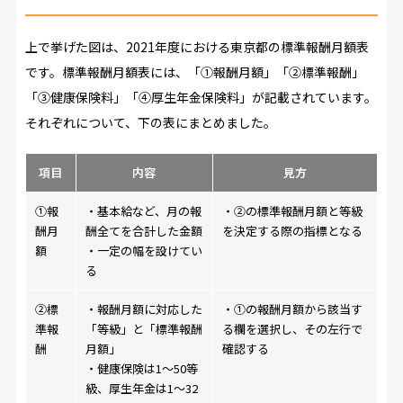
上で挙げた図は、2021年度における東京都の標準報酬月額表
です。標準報酬月額表には、「①報酬月額」「②標準報酬」
「③健康保険料」「④厚生年金保険料」が記載されています。
それぞれについて、下の表にまとめました。
項目
内容
見方
①報
・基本給など、月の報
・②の標準報酬月額と等級
酬月
酬全てを合計した金額
を決定する際の指標となる
額
・一定の幅を設けてい
る
②標
・報酬月額に対応した
・①の報酬月額から該当す
準報
「等級」と「標準報酬
る欄を選択し、その左行で
酬
月額」
確認する
・健康保険は1～50等
級、厚生年金は1～32