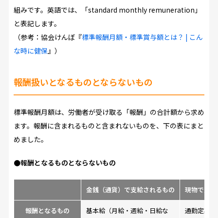
組みです。英語では、「standard monthly remuneration」
と表記します。
（参考：協会けんぼ『
標準報酬月額・標準賞与額とは？ | こん
な時に健保
』）
報酬扱いとなるものとならないもの
標準報酬月額は、労働者が受け取る「報酬」の合計額から求め
ます。報酬に含まれるものと含まれないものを、下の表にまと
めました。
●報酬となるものとならないもの
金銭（通貨）で支給されるもの
現物で支給
報酬となるもの
基本給（月給・週給・日給な
通勤定期券