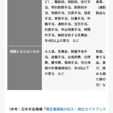
ど）、職能給、奨励給、役付手
食事、社宅
当、特別勤務手当、勤務地手
（通勤服以
当、物価手当、日直手当、宿直
製品など
手当、家族手当、扶養手当、休
職手当、通勤手当、住宅手当、
別居手当、早出残業手当、時間
外手当、継続支給する見舞金、
年4回以上の賞与 など
報酬とならないもの
大入袋、見舞金、解雇予告手
制服、作業
当、退職手当、出張旅費、交際
要するもの
費、慶弔費、傷病手当、労災保
品、食事（
険の休業補償給付、年3回以下
が、厚生労
の賞与 など
める価額に
た額の2/3
合）など
（参考：日本年金機構『
算定基礎届の記入・提出ガイドブック