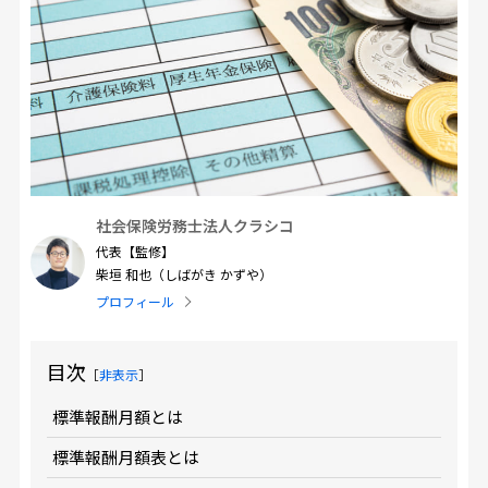
社会保険労務士法人クラシコ
代表【監修】
柴垣 和也（しばがき かずや）
プロフィール
目次
［
非表示
］
標準報酬月額とは
標準報酬月額表とは