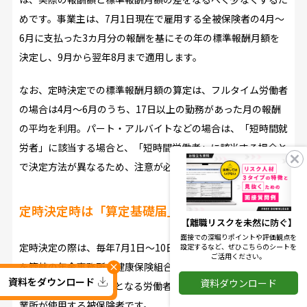
めです。事業主は、7月1日現在で雇用する全被保険者の4月～
6月に支払った3カ月分の報酬を基にその年の標準報酬月額を
決定し、9月から翌年8月まで適用します。
なお、定時決定での標準報酬月額の算定は、フルタイム労働者
の場合は4月～6月のうち、17日以上の勤務があった月の報酬
の平均を利用。パート・アルバイトなどの場合は、「短時間就
労者」に該当する場合と、「短時間労働者」に該当する場合と
で決定方法が異なるため、注意が必要です。
定時決定時は「算定基礎届」の提出が必要
【離職リスクを未然に防ぐ】
面接での深堀りポイントや評価観点を
定時決定の際は、毎年7月1日～10日の間に、「算定基礎届」
設定するなど、ぜひこちらのシートを
ご活用ください。
を管轄の年金事務所や健康保険組合に届け出る必要がありま
×
資料をダウンロード
資料ダウンロード
す。算定基礎届の対象となる労働者は、毎年7月1日時点で事
業所が使用する被保険者です。