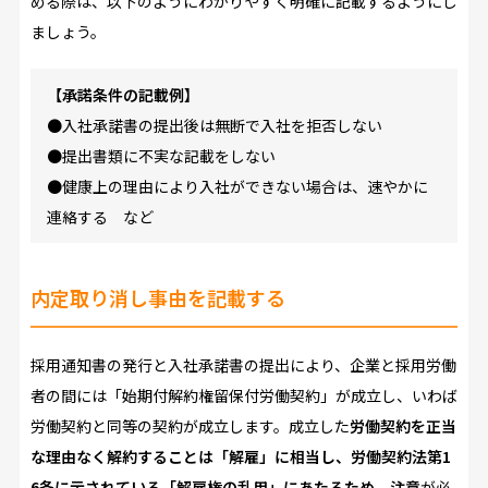
める際は、以下のようにわかりやすく明確に記載するようにし
ましょう。
【承諾条件の記載例】
●入社承諾書の提出後は無断で入社を拒否しない
●提出書類に不実な記載をしない
●健康上の理由により入社ができない場合は、速やかに
連絡する など
内定取り消し事由を記載する
採用通知書の発行と入社承諾書の提出により、企業と採用労働
者の間には「始期付解約権留保付労働契約」が成立し、いわば
労働契約と同等の契約が成立します。成立した
労働契約を正当
な理由なく解約することは「解雇」に相当し、労働契約法第1
6条に示されている「解雇権の乱用」にあたるため、注意
が必