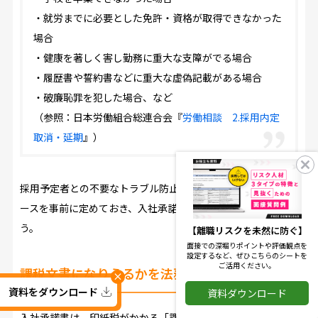
・就労までに必要とした免許・資格が取得できなかった
場合
・健康を著しく害し勤務に重大な支障がでる場合
・履歴書や誓約書などに重大な虚偽記載がある場合
・破廉恥罪を犯した場合、など
（参照：日本労働組合総連合会『
労働相談 2.採用内定
取消・延期
』）
採用予定者との不要なトラブル防止のため、取消事由となるケ
ースを事前に定めておき、入社承諾書にも明確に記載しましょ
う。
【離職リスクを未然に防ぐ】
面接での深堀りポイントや評価観点を
設定するなど、ぜひこちらのシートを
ご活用ください。
課税文書になりうるかを法務に確認する
×
資料をダウンロード
資料ダウンロード
入社承諾書は、印紙税がかかる「課税文書」に該当する場合も