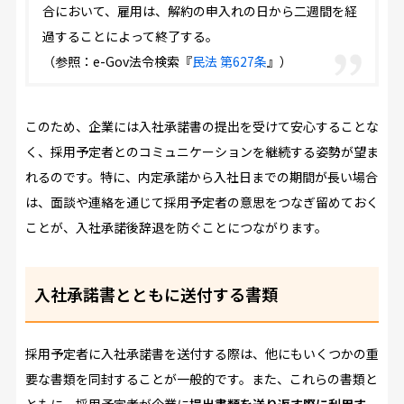
合において、雇用は、解約の申入れの日から二週間を経
過することによって終了する。
（参照：e-Gov法令検索『
民法 第627条
』）
このため、企業には入社承諾書の提出を受けて安心することな
く、採用予定者とのコミュニケーションを継続する姿勢が望ま
れるのです。特に、内定承諾から入社日までの期間が長い場合
は、面談や連絡を通じて採用予定者の意思をつなぎ留めておく
ことが、入社承諾後辞退を防ぐことにつながります。
入社承諾書とともに送付する書類
採用予定者に入社承諾書を送付する際は、他にもいくつかの重
要な書類を同封することが一般的です。また、これらの書類と
ともに、採用予定者が企業に
提出書類を送り返す際に利用す