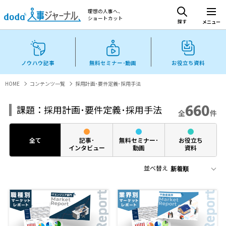
理想の人事へ、
ショートカット
探す
メニュー
ノウハウ記事
無料セミナー･動画
お役立ち資料
HOME
コンテンツ一覧
採用計画･要件定義･採用手法
660
課題：採用計画･要件定義･採用手法
全
件
全て
記事･
無料セミナー･
お役立ち
インタビュー
動画
資料
並べ替え