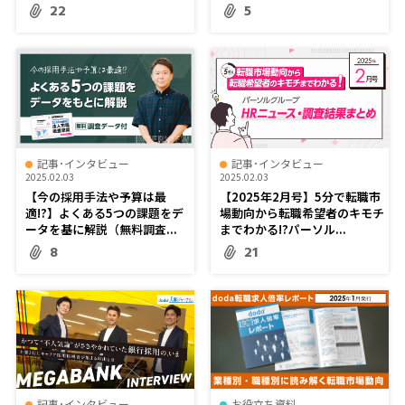
22
5
記事･インタビュー
記事･インタビュー
2025.02.03
2025.02.03
【今の採用手法や予算は最
【2025年2月号】5分で転職市
適!?】よくある5つの課題をデ
場動向から転職希望者のキモチ
ータを基に解説（無料調査...
までわかる!?パーソル...
8
21
記事･インタビュー
お役立ち資料