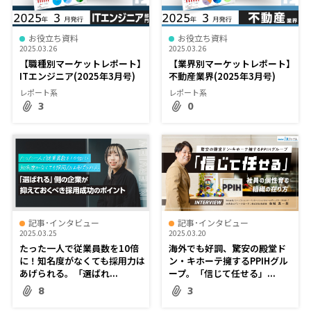
お役立ち資料
お役立ち資料
2025.03.26
2025.03.26
【職種別マーケットレポート】
【業界別マーケットレポート】
ITエンジニア(2025年3月号)
不動産業界(2025年3月号)
レポート系
レポート系
3
0
記事･インタビュー
記事･インタビュー
2025.03.25
2025.03.20
たった一人で従業員数を10倍
海外でも好調、驚安の殿堂ド
に！知名度がなくても採用力は
ン・キホーテ擁するPPIHグル
あげられる。「選ばれ...
ープ。「信じて任せる」...
8
3