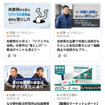
記事･インタビュー
記事･インタビュー
2025.03.18
2025.03.05
失敗例から学ぶ！「リファラル
佐賀県の企業で外国人採用がも
採用」の意外な“落とし穴” ～
たらした会社の変化とは？組織
解決ポイントも添えて～
風土や採用力もプラ...
13
12
記事･インタビュー
お役立ち資料
2025.02.28
2025.02.26
なぜ野村総合研究所は社員教育
【職種別マーケットレポート】