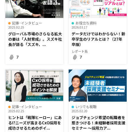
記事･インタビュー
お役立ち資料
2025.02.25
2026.03.17
グローバル市場のさらなる拡大
データだけではわからない！新
の要は「人財育成」。スズキ社
卒学生のリアルとは？（27年
長が語る「スズキ、...
卒版）
レポート系
7
7
記事･インタビュー
いつでも視聴
2025.02.25
2025.02.20
ヒントは「戦隊ヒーロー」にあ
ジョブチェンジ希望の転職者を
る!?ニーズが高まるCxO採用を
惹きつける！未経験者採用支援
成功させるためのポイ...
セミナー ～採用力ア...