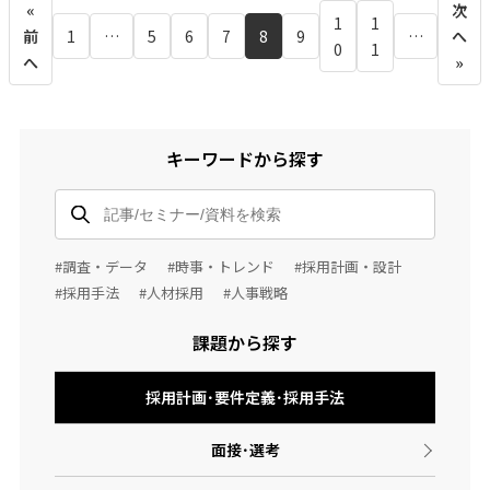
«
次
1
1
前
1
…
5
6
7
8
9
…
へ
0
1
へ
»
キーワードから探す
#調査・データ
#時事・トレンド
#採用計画・設計
#採用手法
#人材採用
#人事戦略
課題から探す
採用計画･要件定義･採用手法
面接･選考