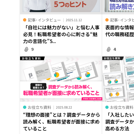
記事･インタビュー
記事･インタ
2025.11.12
「自社には魅力がない」と悩む人事
表面的な情報
必見！転職希望者の心に刺さる“魅
代の職務経
力の言語化”5...
9
4
お役立ち資料
お役立ち資料
2025.08.22
“理想の面接”とは？調査データから
「入社した
読み解く、転職希望者が面接に求め
調査データ
ていること
高める方法