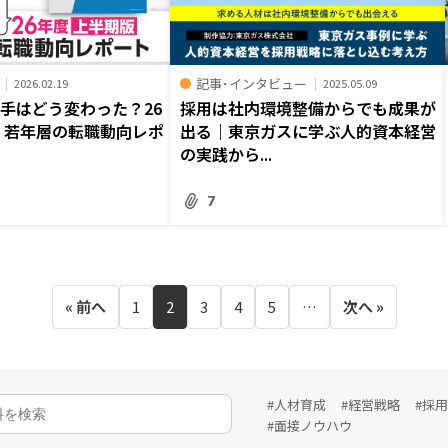
記事･インタビュー
2026.02.19
2025.05.09
手はどう変わった？26
採用は社内環境整備からでも成果が
 若年層の転職動向レポ
出る｜東京ガスに学ぶ人的資本経営
の実践から...
7
« 前へ
1
2
3
4
5
…
次へ »
#人材育成
#経営戦略
#採
#面接ノウハウ