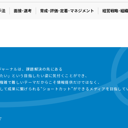
手法
面接･選考
育成･評価･定着･マネジメント
経営戦略･組
事ジャーナルは、課題解決の先にある
たい」という目指したい姿に気付くことができ、
複雑で難しいテーマだからこそ情報提供だけではなく、
して成果に繋げられる“ショートカット”ができるメディアを目指して
す