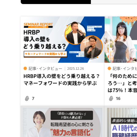
記事･インタビュー
記事･インタ
2025.12.26
HRBP導入の壁をどう乗り越える？
「何のため
マネーフォワードの実践から学ぶ
ろう…」と
は75％！本音.
7
16