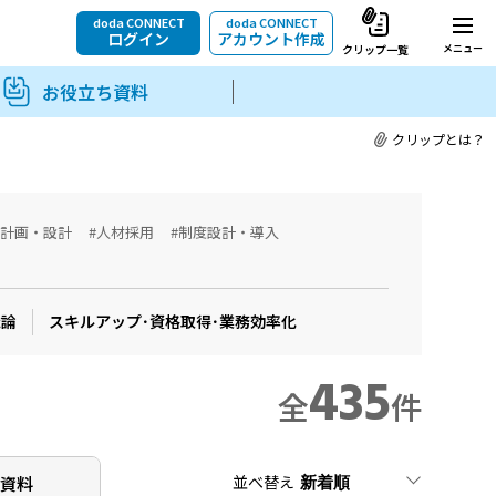
doda CONNECT
doda CONNECT
ログイン
アカウント作成
メニュー
クリップ一覧
お役立ち資料
クリップとは？
用計画・設計
#人材採用
#制度設計・導入
織論
スキルアップ･資格取得･業務効率化
435
全
件
並べ替え
ち
資料