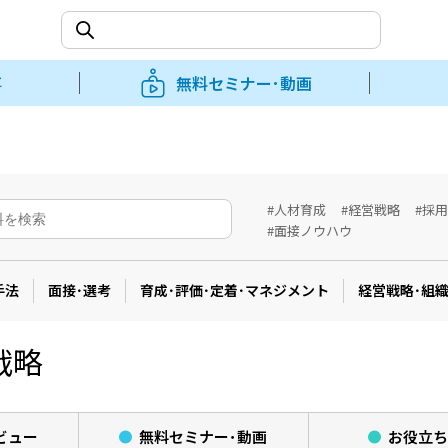
事
無料セミナー･動画
#人材育成
#経営戦略
#採
#面接ノウハウ
手法
面接･選考
育成･評価･定着･マネジメント
経営戦略･組
戦略
ビュー
無料セミナー･
動画
お役立