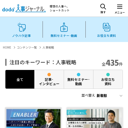
理想の人事へ、
ショートカット
探す
メニュー
ノウハウ記事
無料セミナー･動画
お役立ち資料
HOME
コンテンツ一覧
人事戦略
435
注目のキーワード：人事戦略
全
件
全て
記事･
無料セミナー･
お役立ち
インタビュー
動画
資料
並べ替え