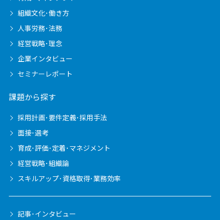
組織文化･働き方
人事労務･法務
経営戦略･理念
企業インタビュー
セミナーレポート
課題から探す
採用計画･要件定義･採用手法
面接･選考
育成･評価･定着･マネジメント
経営戦略･組織論
スキルアップ･資格取得･業務効率
記事･インタビュー