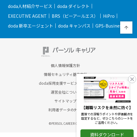
doda人材紹介サービス
doda ダイレクト
EXECUTIVE AGENT
BRS（ビーアールエス）
HiPro
doda 新卒エージェント
doda キャンパス
GPS-Business
個人情報保護方針
情報セキュリティ基本方針
doda採用支援サービスのご案内
運営会社について
サイトマップ
【離職リスクを未然に防ぐ】
利用者データの外部送信
面接での深堀りポイントや評価観点を
設定するなど、ぜひこちらのシートを
ご活用ください。
©PERSOL CAREER CO., LTD.
資料ダウンロード