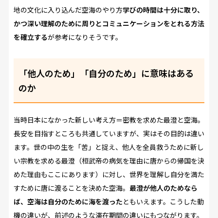
地の文化に入り込んだ空海のやり方――
学びの時間は十分に取り、
かつ深い理解のために周りとコミュニケーションをとれる方法
を確立する
――が参考になりそうです。
「他人のため」「自分のため」に意味はある
のか
当時日本になかった新しい考え方＝密教を求めた最澄と空海。
長安を目指すところも共通していますが、実はその目的は違い
ます。世の中の生を「苦」と捉え、他人を全員救うために新し
い宗教を求める最澄（桓武帝の病気を理由に唐からの帰国を決
めた理由もここにあります）に対し、世界を理解し自分を満た
すために唐に渡ることを決めた空海。
最澄が他人のためなら
ば、空海は自分のために海を渡った
ともいえます。こうした動
機の違いが、前述のような滞在期間の違いにもつながります。