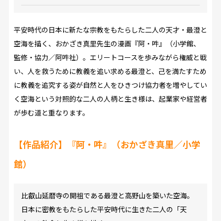
平安時代の日本に新たな宗教をもたらした二人の天才・最澄と
空海を描く、おかざき真里先生の漫画『阿・吽』（小学館、
監修・協力／阿吽社）。エリートコースを歩みながら権威と戦
い、人を救うために教義を追い求める最澄と、己を満たすため
に教義を追究する姿が自然と人をひきつけ協力者を増やしてい
く空海という対照的な二人の人柄と生き様は、起業家や経営者
が歩む道と重なります。
【作品紹介】『阿・吽』（おかざき真里／小学
館）
比叡山延暦寺の開祖である最澄と高野山を築いた空海。
日本に密教をもたらした平安時代に生きた二人の「天