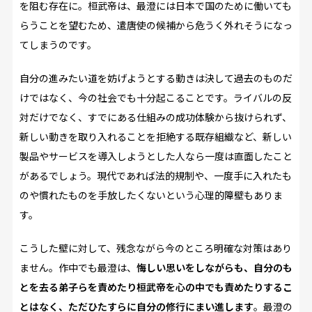
を阻む存在に。桓武帝は、最澄には日本で国のために働いても
らうことを望むため、遣唐使の候補から危うく外れそうになっ
てしまうのです。
自分の進みたい道を妨げようとする動きは決して過去のものだ
けではなく、今の社会でも十分起こることです。ライバルの反
対だけでなく、すでにある仕組みの成功体験から抜けられず、
新しい動きを取り入れることを拒絶する既存組織など、新しい
製品やサービスを導入しようとした人なら一度は直面したこと
があるでしょう。現代であれば法的規制や、一度手に入れたも
のや慣れたものを手放したくないという心理的障壁もありま
す。
こうした壁に対して、残念ながら今のところ明確な対策はあり
ません。作中でも最澄は、
悔しい思いをしながらも、自分のも
とを去る弟子らを責めたり桓武帝を心の中でも責めたりするこ
とはなく、ただひたすらに自分の修行にまい進します
。最澄の