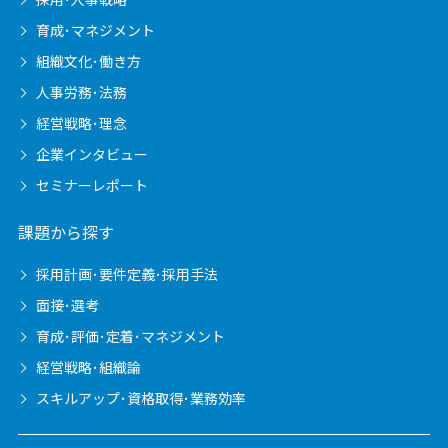
育成･マネジメント
組織文化･働き方
人事労務･法務
経営戦略･理念
企業インタビュー
セミナーレポート
課題から探す
採用計画･要件定義･採用手法
面接･選考
育成･評価･定着･マネジメント
経営戦略･組織論
スキルアップ･資格取得･業務効率