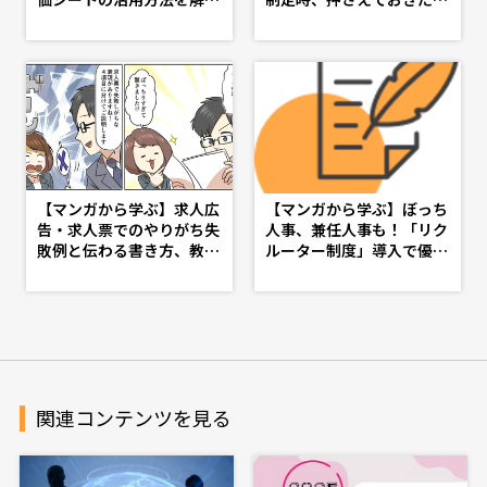
- doda人事ジャーナル - 理
基礎知識 - d's JOURNAL
想の人事へ、ショートカッ
（dsj）- 理想の人事へ、シ
ト
ョートカット
【マンガから学ぶ】求人広
【マンガから学ぶ】ぼっち
告・求人票でのやりがち失
人事、兼任人事も！「リク
敗例と伝わる書き方、教え
ルーター制度」導入で優秀
ます -第14話-
な人材を採用しよう -第５
話-
関連コンテンツを見る