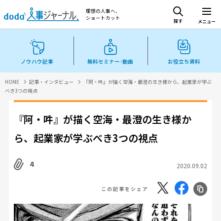
理想の人事へ、
ショートカット
探す
メニュー
ノウハウ記事
無料セミナー･動画
お役立ち資料
HOME
記事・インタビュー
『阿・吽』が描く空海・最澄の生き様から、起業家が学ぶ
べき3つの視点
『阿・吽』が描く空海・最澄の生き様か
ら、起業家が学ぶべき3つの視点
4
2020.09.02
この記事をシェア