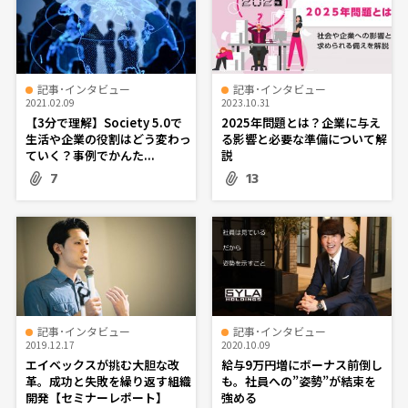
記事･インタビュー
記事･インタビュー
2021.02.09
2023.10.31
【3分で理解】Society 5.0で
2025年問題とは？企業に与え
生活や企業の役割はどう変わっ
る影響と必要な準備について解
ていく？事例でかんた...
説
7
13
記事･インタビュー
記事･インタビュー
2019.12.17
2020.10.09
エイベックスが挑む大胆な改
給与9万円増にボーナス前倒し
革。成功と失敗を繰り返す組織
も。社員への”姿勢”が結束を
開発【セミナーレポート】
強める