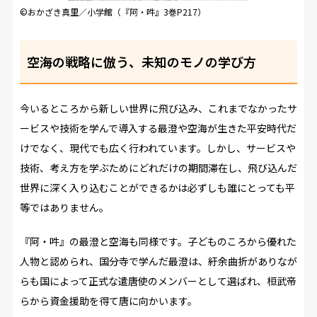
©おかざき真里／小学館（『阿・吽』3巻P217）
空海の戦略に倣う、未知のモノの学び方
今いるところから新しい世界に飛び込み、これまでなかったサ
ービスや技術を学んで導入する――最澄や空海が生きた平安時代だ
けでなく、現代でも広く行われています。しかし、サービスや
技術、考え方を学ぶためにどれだけの期間滞在し、飛び込んだ
世界に深く入り込むことができるかは必ずしも誰にとっても平
等ではありません。
『阿・吽』の最澄と空海も同様です。子どものころから優れた
人物と認められ、国分寺で学んだ最澄は、紆余曲折がありなが
らも国によって正式な遣唐使のメンバーとして選ばれ、桓武帝
らから資金援助を得て唐に向かいます。