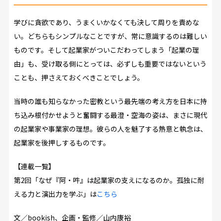
学びに貪欲であり、うまくいかなくても決して周りを責めな
い。どちらもシンプルなことですが、常に意識するのは難しい
ものです。そして起業家がついこだわってしまう「起業の理
由」も、受け取る側にとっては、必ずしも重要ではないという
ことも、押さえておくべきことでしょう。
当時の誰も知らなかった密教という最先端の考え方を日本に持
ち込み根付かせようと奮闘する最澄・空海の姿は、まさに現代
の起業家や事業家の理想。彼らの人を魅了する熱意と執念は、
起業家を後押しするものです。
【連載一覧】
第2回「なぜ『阿・吽』は起業家の支えになるのか。孤独に耐
える力と演出力を学ぶ」は
こちら
文／
bookish
、企画・監修／
山内康裕