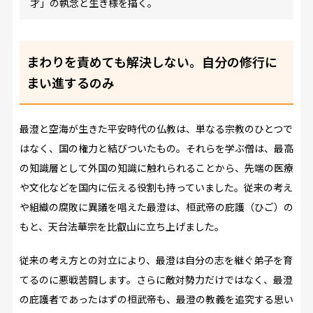
才」の執念と生き様を描く。
まわりを責めても解決しない。自分の修行に
まい進するのみ
最澄と空海が生きた平安時代の仏教は、単なる宗教のひとつで
はなく、国の権力と結びついたもの。それらを学ぶ僧は、最高
の知識層として外国の知識に触れられることから、先端の医療
や文化などを国内に伝える役割も持っていました。従来の考え
や組織の腐敗に異議を唱えた最澄は、桓武帝の庇護（ひご）の
もと、天台法華宗を比叡山に立ち上げました。
従来の考え方との対立により、最澄は自分の志を継ぐ弟子を育
てるのに悪戦苦闘します。さらに敵対勢力だけではなく、最澄
の庇護者であったはずの桓武帝も、最澄の教義を追究する思い