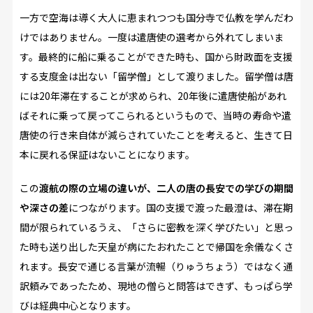
一方で空海は導く大人に恵まれつつも国分寺で仏教を学んだわ
けではありません。一度は遣唐使の選考から外れてしまいま
す。最終的に船に乗ることができた時も、国から財政面を支援
する支度金は出ない「留学僧」として渡りました。留学僧は唐
には20年滞在することが求められ、20年後に遣唐使船があれ
ばそれに乗って戻ってこられるというもので、当時の寿命や遣
唐使の行き来自体が減らされていたことを考えると、生きて日
本に戻れる保証はないことになります。
この
渡航の際の立場の違いが、二人の唐の長安での学びの期間
や深さの差
につながります。国の支援で渡った最澄は、滞在期
間が限られているうえ、「さらに密教を深く学びたい」と思っ
た時も送り出した天皇が病にたおれたことで帰国を余儀なくさ
れます。長安で通じる言葉が流暢（りゅうちょう）ではなく通
訳頼みであったため、現地の僧らと問答はできず、もっぱら学
びは経典中心となります。