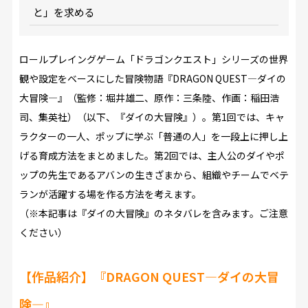
と」を求める
ロールプレイングゲーム「ドラゴンクエスト」シリーズの世界
観や設定をベースにした冒険物語『DRAGON QUEST―ダイの
大冒険―』（監修：堀井雄二、原作：三条陸、作画：稲田浩
司、集英社）（以下、『ダイの大冒険』）。第1回では、キャ
ラクターの一人、ポップに学ぶ「普通の人」を一段上に押し上
げる育成方法をまとめました。第2回では、主人公のダイやポ
ップの先生であるアバンの生きざまから、組織やチームでベテ
ランが活躍する場を作る方法を考えます。
（※本記事は『ダイの大冒険』のネタバレを含みます。ご注意
ください）
【作品紹介】『DRAGON QUEST―ダイの大冒
険―』