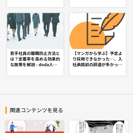
特集 - d's JOURNAL（ds
労士監修 - d's JOURNAL
j）- 理想の人事へ、ショー
（dsj）- 理想の人事へ、シ
トカット
ョートカット
若手社員の離職防止方法と
【マンガから学ぶ】予定よ
は？定着率を高める効果的
り採用できなかった…、入
な施策を解説 - doda人事
社承諾前の辞退が多かっ
ジャーナル - 理想の人事
た…を繰り返さない採用の
へ、ショートカット
見直し・入社承諾フォロー
策 -第６話-
関連コンテンツを見る