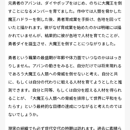
元勇者のアバンは、ダイやポップをはじめ、のちに大魔王を倒
すことになるメンバーを育てました。作中では人類を脅かした
魔王ハドラーを倒した後、勇者育成業を手掛け、各地を回って
いたと描かれます。彼がなぜ育成業を始めたのかは明確には描
かれていませんが、結果的に彼が各地で人材を育てたことが、
勇者ダイを誕生させ、大魔王を倒すことにつながりました。
勇者という職業の最盛期が年齢や体力面でいつなのかははっき
りしません。アバンの動きをみると、自分だけでは将来現れる
であろう大魔王ら人類への脅威を倒せないと考え、自分と共
に、もしくは自分の代わりに戦える人材を育てようとしたと推
測できます。自分と同等、もしくは自分を超える人材を得られ
ることが、「大魔王ら人類への脅威を排除して世界に平和をも
たらす」という最終的な目標の達成につながると考えたのでは
ないでしょうか。
現実の組織でも必ず世代交代の時期は訪れます。過去に素晴ら