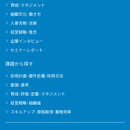
育成･マネジメント
組織文化･働き方
人事労務･法務
経営戦略･理念
企業インタビュー
セミナーレポート
課題から探す
採用計画･要件定義･採用手法
面接･選考
育成･評価･定着･マネジメント
経営戦略･組織論
スキルアップ･資格取得･業務効率