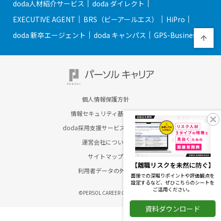
doda人材紹介サービス
doda ダイレクト
EXECUTIVE AGENT
BRS（ビーアールエス）
HiPro
doda 新卒エージェント
doda キャンパス
GPS-Business
個人情報保護方針
情報セキュリティ基本方針
doda採用支援サービスのご案内
運営会社について
サイトマップ
【離職リスクを未然に防ぐ】
利用者データの外部送信
面接での深堀りポイントや評価観点を
設定するなど、ぜひこちらのシートを
ご活用ください。
©PERSOL CAREER CO., LTD.
資料ダウンロード