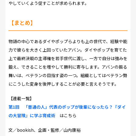
やしていくよう促すことが求められます。
【まとめ】
物語の中心であるダイやポップらよりも上の世代で、経験や能
力で彼らを大きく上回っていたアバン。ダイやポップを育てた
上で最終決戦の主導権を若手世代に渡し、一方で自分は強みを
鍛え、できることを増やして勝利に寄与します。アバンの振る
舞いは、ベテランの目指す姿の一つ。組織としてはベテラン勢
にこうした変身を後押しすることが必要と言えそうです。
【連載一覧】
第1回 「普通の人」代表のポップが後輩になったら？『ダイ
の大冒険』に学ぶ育成術
はこちら
文／
bookish
、企画・監修／
山内康裕