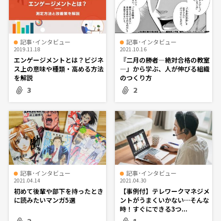
記事･インタビュー
記事･インタビュー
2019.11.18
2021.10.16
エンゲージメントとは？ビジネ
『二月の勝者―絶対合格の教室
ス上の意味や種類・高める方法
―』から学ぶ、人が伸びる組織
を解説
のつくり方
3
2
記事･インタビュー
記事･インタビュー
2021.04.14
2021.04.30
初めて後輩や部下を持ったとき
【事例付】テレワークマネジメ
に読みたいマンガ5選
ントがうまくいかない…そんな
時！すぐにできる3つ...