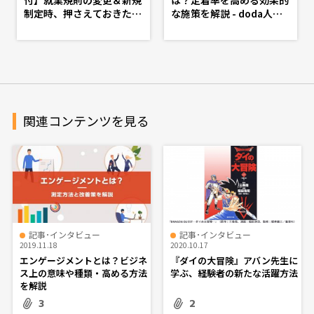
制定時、押さえておきたい
な施策を解説 - doda人事
基礎知識 - d's JOURNAL
ジャーナル - 理想の人事
（dsj）- 理想の人事へ、シ
へ、ショートカット
ョートカット
関連コンテンツを見る
記事･インタビュー
記事･インタビュー
2019.11.18
2020.10.17
エンゲージメントとは？ビジネ
『ダイの大冒険』アバン先生に
ス上の意味や種類・高める方法
学ぶ、経験者の新たな活躍方法
を解説
3
2