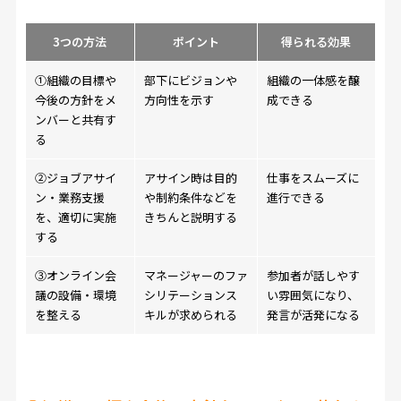
3つの方法
ポイント
得られる効果
①組織の目標や
部下にビジョンや
組織の一体感を醸
今後の方針をメ
方向性を示す
成できる
ンバーと共有す
る
②ジョブアサイ
アサイン時は目的
仕事をスムーズに
ン・業務支援
や制約条件などを
進行できる
を、適切に実施
きちんと説明する
する
③オンライン会
マネージャーのファ
参加者が話しやす
議の設備・環境
シリテーションス
い雰囲気になり、
を整える
キルが求められる
発言が活発になる