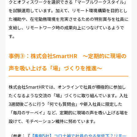
クとオフィスワークを選択できる「マーブルワークスタイル」
を試験運用しています。加えて、リモート環境構築を目的とし
た補助や、在宅勤務環境を充実させるための特別賞与を社員に
支給し、リモートワーク時の成果向上につなげているようで
す。
事例③：
株式会社SmartHR
～定期的に現場の
声を吸い上げる「場」づくりを推進～
株式会社SmartHRでは、オンラインで社員が積極的に参加し
たくなるような交流の「場」づくりに取り組んでいます。入社
3週間後ごろに行う「何でも質問会」や新入社員に限定した
「毎月のサーベイ」など、定期的に現場の声を吸い上げる場を
設けて、モチベーション維持に努めています。
（参考：『
【事例5社】コロナ禍で社員のやる気低下？リモー