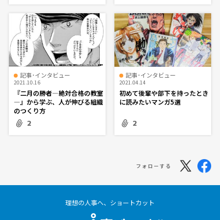
記事･インタビュー
記事･インタビュー
2021.10.16
2021.04.14
『二月の勝者―絶対合格の教室
初めて後輩や部下を持ったとき
―』から学ぶ、人が伸びる組織
に読みたいマンガ5選
のつくり方
2
2
フォローする
理想の人事へ、ショートカット