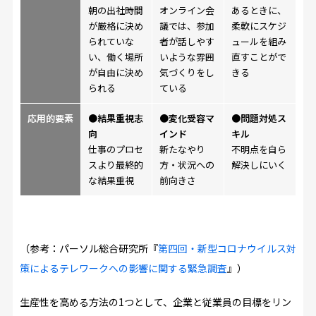
朝の出社時間
オンライン会
あるときに、
が厳格に決め
議では、参加
柔軟にスケジ
られていな
者が話しやす
ュールを組み
い、働く場所
いような雰囲
直すことがで
が自由に決め
気づくりをし
きる
られる
ている
応用的要素
●結果重視志
●変化受容マ
●問題対処ス
向
インド
キル
仕事のプロセ
新たなやり
不明点を自ら
スより最終的
方・状況への
解決しにいく
な結果重視
前向きさ
（参考：パーソル総合研究所『
第四回・新型コロナウイルス対
策によるテレワークへの影響に関する緊急調査
』）
生産性を高める方法の1つとして、企業と従業員の目標をリン