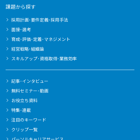
課題から探す
採用計画･要件定義･採用手法
面接･選考
育成･評価･定着･マネジメント
経営戦略･組織論
スキルアップ･資格取得･業務効率
記事･インタビュー
無料セミナー･動画
お役立ち資料
特集･連載
注目のキーワード
クリップ一覧
パーソルキャリア
サービス