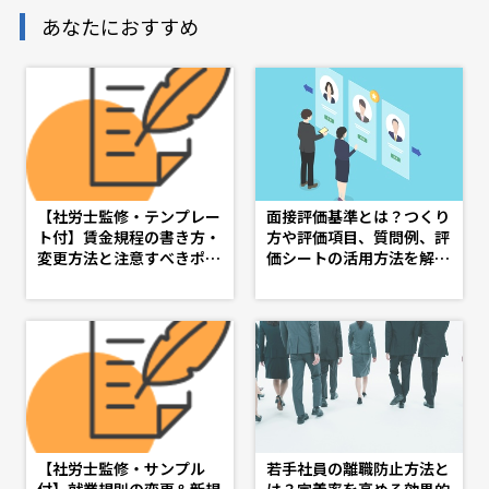
あなたにおすすめ
【社労士監修・テンプレー
面接評価基準とは？つくり
ト付】賃金規程の書き方・
方や評価項目、質問例、評
変更方法と注意すべきポイ
価シートの活用方法を解説
ント - d's JOURNAL（ds
- doda人事ジャーナル - 理
j）- 理想の人事へ、ショー
想の人事へ、ショートカッ
トカット
ト
【社労士監修・サンプル
若手社員の離職防止方法と
付】就業規則の変更＆新規
は？定着率を高める効果的