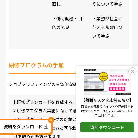
直し
りについて学ぶ
・働く動機・目
・業務が社会に
的の発見
与える影響につ
いて学ぶ
研修プログラムの手順
ジョブクラフティングの具体的な研修手順は、次の通りです。
【離職リスクを未然に防ぐ】
1.研修プランカードを作成する
面接での深堀りポイントや評価観点を
2.研修プログラム実施に向けて意識を高める
設定するなど、ぜひこちらのシートを
ご活用ください。
3.ジョブクラフティングの対象とする業務を選定する
×
資料をダウンロード
資料ダウンロード
4.業務について工夫できる可能性や周囲とのつながりにお
ける取り組み方を考える