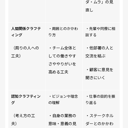
ダ・ムラ」の見
直し
人間関係クラフテ
・周囲とのかかわ
・先輩や同僚に相
ィング
り方
談する
（周りの人への
・チーム全体と
・他部署の人と
工夫）
しての働きやす
交流を結ぶ
さややりがいを
・顧客に意見を
高める工夫
聞きにいく
認知クラフティン
・ビジョンや理念
・仕事の目的を振
グ
の理解
り返る
（考え方の工
・自身の業務の
・ステークホル
夫）
意味・意義の見
ダーとのかかわ