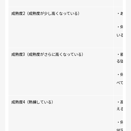
成熟度2（成熟度が少し高くなっている）
・ある
・何を
いる状
成熟度3（成熟度がさらに高くなっている）
・能力
る従業
・何を
べてを
成熟度4（熟練している）
・高い
える従
・何を
状況