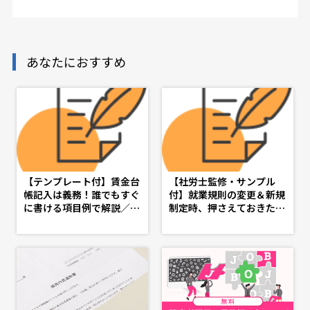
あなたにおすすめ
【テンプレート付】賃金台
【社労士監修・サンプル
帳記入は義務！誰でもすぐ
付】就業規則の変更＆新規
に書ける項目例で解説／社
制定時、押さえておきたい
労士監修 - d's JOURNAL
基礎知識 - d's JOURNAL
（dsj）- 理想の人事へ、シ
（dsj）- 理想の人事へ、シ
ョートカット
ョートカット