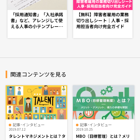
「採用通知書」「入社承諾
【無料】障害者雇用の業務
書」など、アレンジして使
切り出しシート｜人事・採
える人事の小テンプレート
用担当者向け完全ガイド
特集 - d's JOURNAL（ds
j）- 理想の人事へ、ショー
トカット
関連コンテンツを見る
記事･インタビュー
記事･インタビュー
2019.07.12
2019.10.25
タレントマネジメントとは？タ
MBO（目標管理）とは？メリ