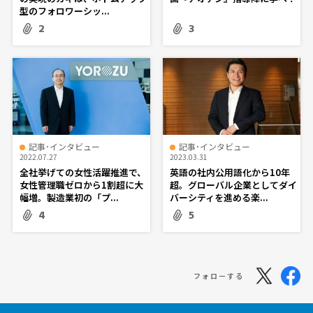
型のフォロワーシッ...
2
3
記事･インタビュー
記事･インタビュー
2022.07.27
2023.03.31
全社挙げての女性活躍推進で、
英語の社内公用語化から10年
女性管理職ゼロから1割超に大
超。グローバル企業としてダイ
幅増。製造業初の「プ...
バーシティを進める楽...
4
5
フォローする