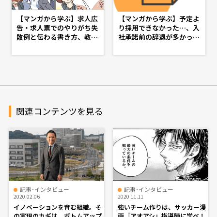
【マンガから学ぶ】求人広
【マンガから学ぶ】予定よ
告・求人票でのやりがち失
り採用できなかった…、入
敗例と伝わる書き方、教え
社承諾前の辞退が多かっ
ます -第14話-
た…を繰り返さない採用の
見直し・入社承諾フォロー
策 -第６話-
関連コンテンツを見る
記事･インタビュー
記事･インタビュー
2020.02.06
2020.11.11
イノベーションを育む組織。そ
強いチーム作りは、サッカー漫
の実現のカギは、ボトムアップ
画『アオアシ』指導陣に学べ！