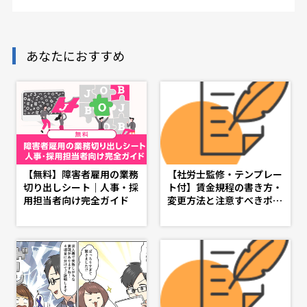
あなたにおすすめ
【無料】障害者雇用の業務
【社労士監修・テンプレー
切り出しシート｜人事・採
ト付】賃金規程の書き方・
用担当者向け完全ガイド
変更方法と注意すべきポイ
ント - d's JOURNAL（ds
j）- 理想の人事へ、ショー
トカット