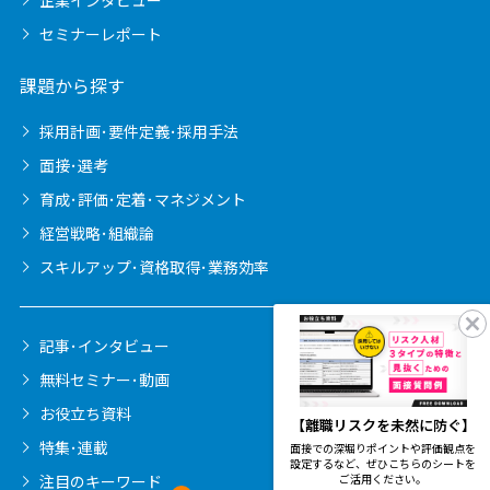
セミナーレポート
課題から探す
採用計画･要件定義･採用手法
面接･選考
育成･評価･定着･マネジメント
経営戦略･組織論
スキルアップ･資格取得･業務効率
記事･インタビュー
無料セミナー･動画
お役立ち資料
【離職リスクを未然に防ぐ】
特集･連載
面接での深堀りポイントや評価観点を
設定するなど、ぜひこちらのシートを
注目のキーワード
ご活用ください。