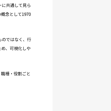
ーに共通して見ら
念として1970
ものではなく、行
ため、可視化しや
。
、職種・役割ごと
）