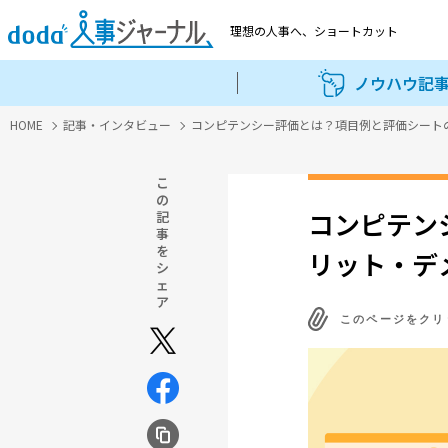
理想の人事へ、
ショートカット
ノウハウ記
HOME
記事・インタビュー
コンピテンシー評価とは？項目例と評価シート
こ
の
コンピテン
記
事
を
リット・デ
シ
ェ
ア
このページをクリ