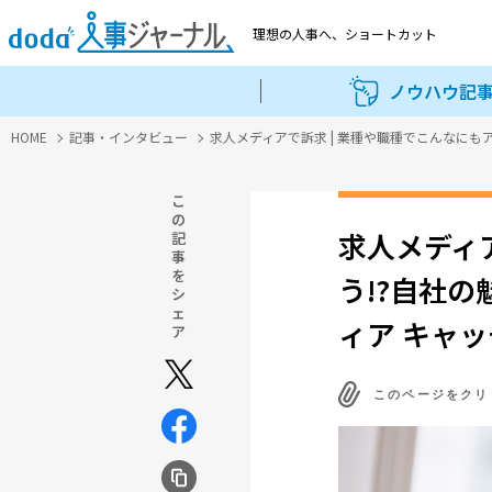
理想の人事へ、
ショートカット
ノウハウ記
HOME
記事・インタビュー
求人メディアで訴求 | 業種や職種でこんなにも
こ
の
求人メディ
記
事
を
う!?自社
シ
ェ
ィア キャ
ア
このページをクリ