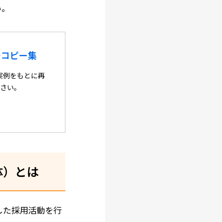
い。
チコピー集
実例をもとに再
ださい。
体）とは
した採用活動を行