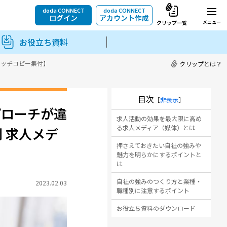
doda CONNECT
doda CONNECT
ログイン
アカウント作成
メニュー
クリップ一覧
お役立ち資料
ャッチコピー集付】
クリップとは？
目次
［
非表示
］
プローチが違
求人活動の効果を最大限に高め
る求人メディア（媒体）とは
 求人メデ
押さえておきたい自社の強みや
魅力を明らかにするポイントと
は
自社の強みのつくり方と業種・
2023.02.03
職種別に注意するポイント
お役立ち資料のダウンロード