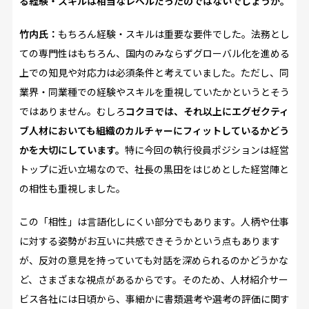
る経験・スキルは相当なレベルだったのではないでしょうか。
竹内氏：
もちろん経験・スキルは重要な要件でした。法務とし
ての専門性はもちろん、国内のみならずグローバル化を進める
上での知見や対応力は必須条件と考えていました。ただし、同
業界・同業種での経験やスキルを重視していたかというとそう
ではありません。むしろ
コクヨでは、それ以上にエグゼクティ
ブ人材においても組織のカルチャーにフィットしているかどう
かを大切にしています。
特に今回の執行役員ポジションは経営
トップに近い立場なので、社長の黒田をはじめとした経営陣と
の相性も重視しました。
この「相性」は言語化しにくい部分でもあります。人柄や仕事
に対する姿勢がお互いに共感できそうかという点もあります
が、反対の意見を持っていても対話を深められるのかどうかな
ど、さまざまな視点があるからです。そのため、人材紹介サー
ビス各社には日頃から、事細かに書類選考や選考の評価に関す