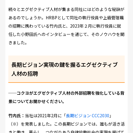
続々とエグゼクティブ人材が集まる同社にはどのような秘訣が
あるのでしょうか。HRBPとして同社の執行役員や上級管理職
の招聘に携わっている竹内氏と、2023年２月に執行役員に就
任した小野田氏へのインタビューを通じて、そのノウハウを聞
きました。
長期ビジョン実現の鍵を握るエグゼクティブ
人材の招聘
──コクヨがエグゼクティブ人材の外部招聘を強化している背
景についてお聞かせください。
竹内氏：
当社は2021年2月に「
長期ビジョン CCC2030
」
（※）を発表しました。この長期ビジョンでは、誰もが活き活
きと働き、暮らし、つながりあう自律協働社会の実現を掲げて