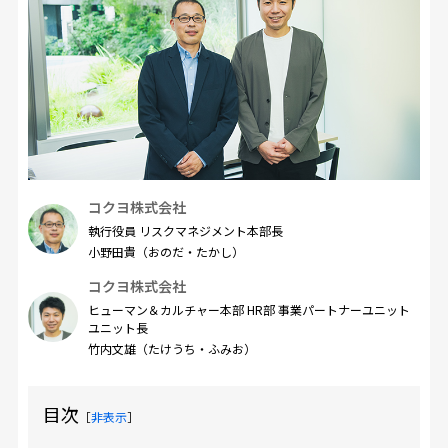
コクヨ株式会社
執行役員 リスクマネジメント本部長
小野田貴（おのだ・たかし）
コクヨ株式会社
ヒューマン＆カルチャー本部 HR部 事業パートナーユニット
ユニット長
竹内文雄（たけうち・ふみお）
目次
［
非表示
］