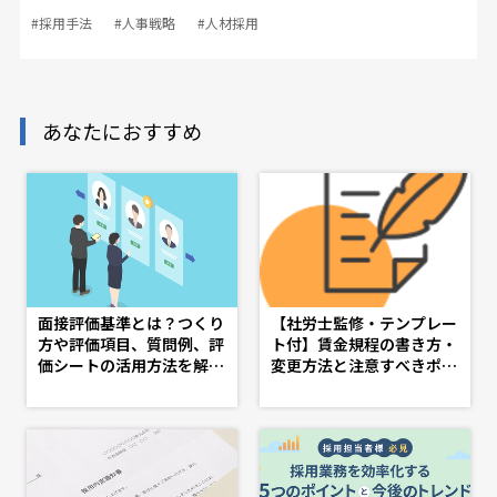
#採用手法
#人事戦略
#人材採用
あなたにおすすめ
面接評価基準とは？つくり
【社労士監修・テンプレー
方や評価項目、質問例、評
ト付】賃金規程の書き方・
価シートの活用方法を解説
変更方法と注意すべきポイ
- doda人事ジャーナル - 理
ント - d's JOURNAL（ds
想の人事へ、ショートカッ
j）- 理想の人事へ、ショー
ト
トカット