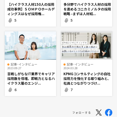
【ハイクラス人材150人の採用
多分野でハイクラス人材の採用
成功事例】ＳＯＭＰＯホールデ
を進めるコニカミノルタの採用
ィングスはなぜ採用権...
戦略 -まずは人材紹...
5
5
記事･インタビュー
記事･インタビュー
2023.09.27
2024.03.28
苦戦しがちなIT業界でキャリア
KPMGコンサルティングの自社
採用数を倍増。即戦力となるハ
採用力を強化する取り組みと、
イクラス層のエンジ...
社員とつながりつづけ...
6
7
フォローする