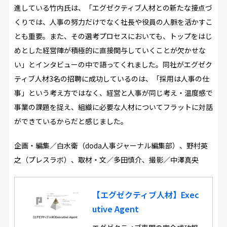
進している竹内氏は、「エグゼクティブ人材との新たな接点づ
くりでは、人事の努力だけでなく社長や役員の人脈を活かすこ
とも重要。また、その選考プロセスにおいても、トップをはじ
めとした経営陣が積極的に直接関与していくことが欠かせな
い」とインタビューの中で語ってくれました。同社がエグゼク
ティブ人材3名の招聘に成功しているのは、「採用は人事の仕
事」という考え方ではなく、経営と人事が同じ考え・温度感で
事業の課題を捉え、組織に必要な人材についてフラットに対話
ができているからだと感じました。
企画・編集／
白水衛（doda人事ジャーナル編集部）、野村英
之（プレスラボ）、取材・文／
多田慎介、撮影／中澤真央
【エグゼクティブ人材】Exec
utive Agent