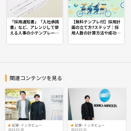
「採用通知書」「入社承諾
【無料テンプレ付】採用計
書」など、アレンジして使
画の立て方7ステップ｜採
える人事の小テンプレート
用人数の計算方法や成功の
特集 - d's JOURNAL（ds
ポイントを解説 - doda人
j）- 理想の人事へ、ショー
事ジャーナル - 理想の人事
トカット
へ、ショートカット
関連コンテンツを見る
記事･インタビュー
記事･インタビュー
2023.03.30
2023.03.31